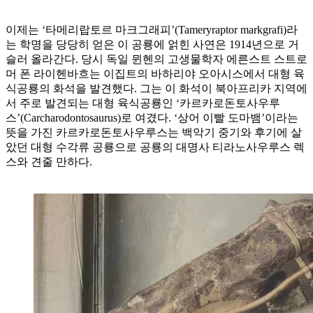
이제는 ‘타메리랍토르 마크그래피’(Tameryraptor markgrafi)라
는 학명을 당당히 얻은 이 공룡에 얽힌 사연은 1914년으로 거
슬러 올라간다. 당시 독일 뮌헨의 고생물학자 에른스트 스트로
머 폰 라이헨바흐는 이집트의 바하리야 오아시스에서 대형 육
식공룡의 화석을 발견했다. 그는 이 화석이 북아프리카 지역에
서 주로 발견되는 대형 육식공룡인 ‘카르카로돈토사우루
스’(Carcharodontosaurus)로 여겼다. ‘상어 이빨 도마뱀’이라는
뜻을 가진 카르카로돈토사우루스는 백악기 중기와 후기에 살
았던 대형 수각류 공룡으로 공룡의 대명사 티라노사우루스 렉
스와 견줄 만하다.