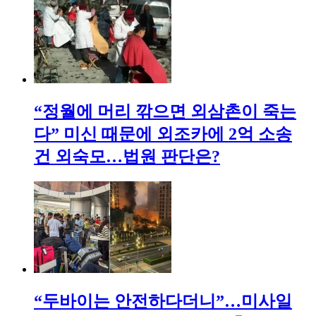
“정월에 머리 깎으면 외삼촌이 죽는
다” 미신 때문에 외조카에 2억 소송
건 외숙모…법원 판단은?
“두바이는 안전하다더니”…미사일