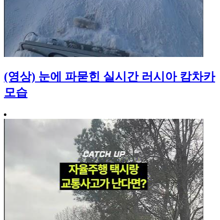
(영상) 눈에 파묻힌 실시간 러시아 캄차카
모습