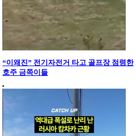
“이왜진” 전기자전거 타고 골프장 점령한
호주 금쪽이들