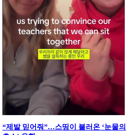
“제발 믿어줘”…스띵이 불러온 ‘눈물의