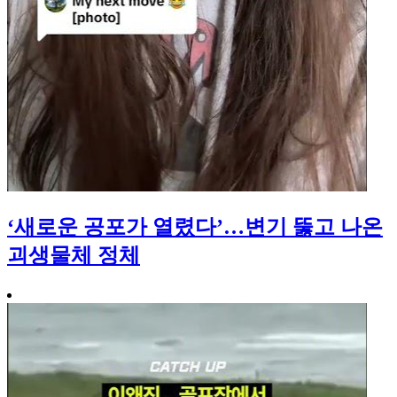
‘새로운 공포가 열렸다’…변기 뚫고 나온
괴생물체 정체