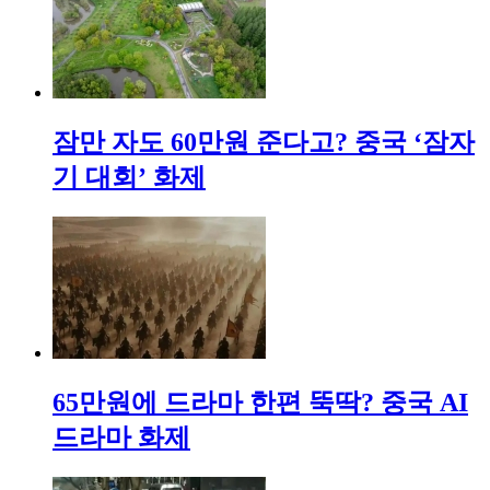
잠만 자도 60만원 준다고? 중국 ‘잠자
기 대회’ 화제
65만원에 드라마 한편 뚝딱? 중국 AI
드라마 화제