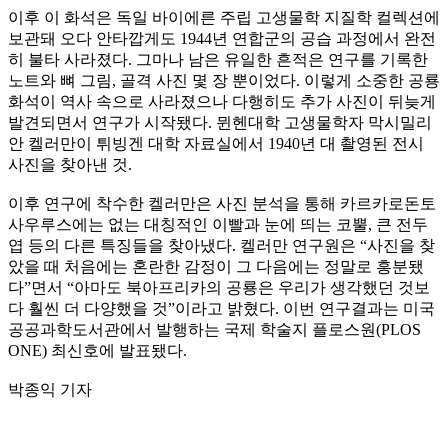
이후 이 화석은 독일 바이에른 주립 고생물학 지질학 컬렉션에
보관돼 오다 안타깝게도 1944년 연합군의 공습 과정에서 완전
히 불타 사라졌다. 그마나 남은 유일한 흔적은 연구를 기록한
노트와 뼈 그림, 골격 사진 몇 장 뿐이었다. 이렇게 소중한 공룡
화석이 역사 속으로 사라졌으나 다행히도 추가 사진이 뒤늦게
발견되면서 연구가 시작됐다. 뮌헨대학 고생물학자 막시밀리
안 켈러만이 튀빙겐 대학 자료실에서 1940년 대 촬영된 전시
사진을 찾아낸 것.
이후 연구에 착수한 켈러만은 사진 분석을 통해 카르카로돈토
사우루스에는 없는 대칭적인 이빨과 눈에 띄는 코뿔, 큰 전두
엽 등의 다른 특징들을 찾아냈다. 켈러만 연구원은 “사진을 찾
았을 때 처음에는 혼란한 감정이 그 다음에는 정말로 흥분됐
다”면서 “아마도 북아프리카의 공룡은 우리가 생각했던 것보
다 훨씬 더 다양했을 것”이라고 밝혔다. 이번 연구결과는 미국
공공과학도서관에서 발행하는 국제 학술지 플로스원(PLOS
ONE) 최신호에 발표됐다.
박종익 기자