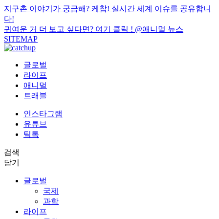
지구촌 이야기가 궁금해? 케찹! 실시간 세계 이슈를 공유합니
다!
귀여운 거 더 보고 싶다면? 여기 클릭 !
@애니멀 뉴스
SITEMAP
글로벌
라이프
애니멀
트래블
인스타그램
유튜브
틱톡
검색
닫기
글로벌
국제
과학
라이프