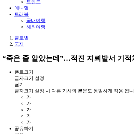
트렌드
애니멀
트래블
국내여행
해외여행
글로벌
국제
“죽은 줄 알았는데”…적진 지뢰밭서 기적
폰트크기
글자크기 설정
닫기
글자크기 설정 시 다른 기사의 본문도 동일하게 적용 됩니
가
가
가
가
가
공유하기