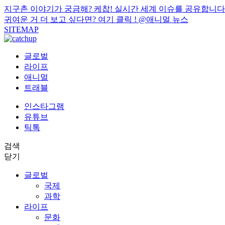
지구촌 이야기가 궁금해? 케찹! 실시간 세계 이슈를 공유합니다
귀여운 거 더 보고 싶다면? 여기 클릭 !
@애니멀 뉴스
SITEMAP
글로벌
라이프
애니멀
트래블
인스타그램
유튜브
틱톡
검색
닫기
글로벌
국제
과학
라이프
문화