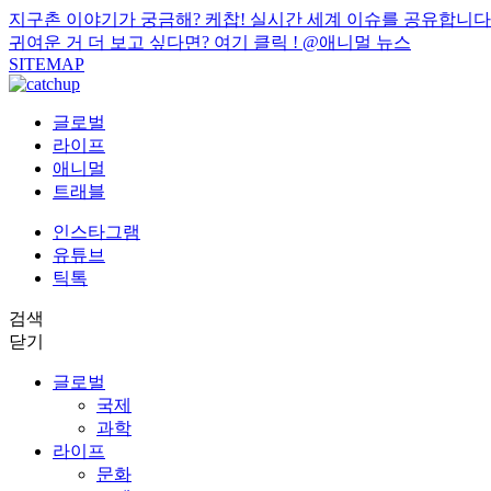
지구촌 이야기가 궁금해? 케찹! 실시간 세계 이슈를 공유합니다
귀여운 거 더 보고 싶다면? 여기 클릭 !
@애니멀 뉴스
SITEMAP
글로벌
라이프
애니멀
트래블
인스타그램
유튜브
틱톡
검색
닫기
글로벌
국제
과학
라이프
문화