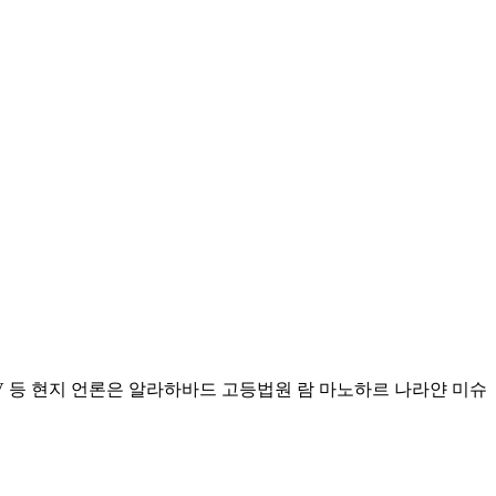
TV 등 현지 언론은 알라하바드 고등법원 람 마노하르 나라얀 미슈