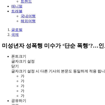
트렌드
애니멀
트래블
국내여행
해외여행
글로벌
국제
미성년자 성폭행 미수가 ‘단순 폭행’?…인
폰트크기
글자크기 설정
닫기
글자크기 설정 시 다른 기사의 본문도 동일하게 적용 됩니
가
가
가
가
가
공유하기