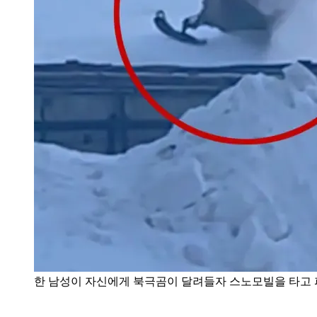
한 남성이 자신에게 북극곰이 달려들자 스노모빌을 타고 