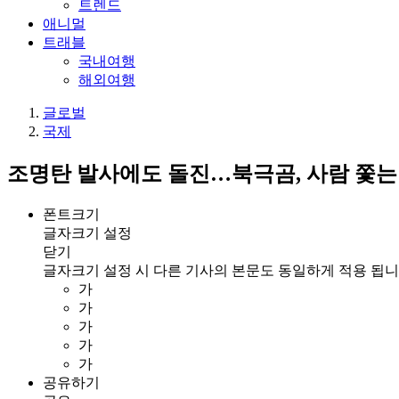
트렌드
애니멀
트래블
국내여행
해외여행
글로벌
국제
조명탄 발사에도 돌진…북극곰, 사람 쫓는
폰트크기
글자크기 설정
닫기
글자크기 설정 시 다른 기사의 본문도 동일하게 적용 됩니
가
가
가
가
가
공유하기