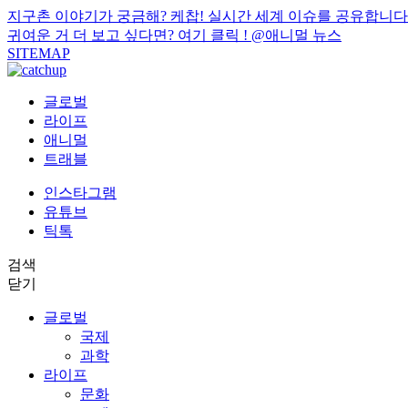
지구촌 이야기가 궁금해? 케찹! 실시간 세계 이슈를 공유합니다
귀여운 거 더 보고 싶다면? 여기 클릭 !
@애니멀 뉴스
SITEMAP
글로벌
라이프
애니멀
트래블
인스타그램
유튜브
틱톡
검색
닫기
글로벌
국제
과학
라이프
문화