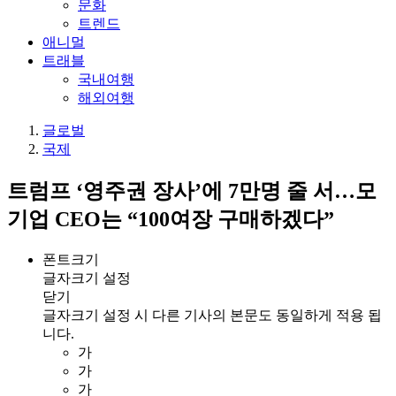
문화
트렌드
애니멀
트래블
국내여행
해외여행
글로벌
국제
트럼프 ‘영주권 장사’에 7만명 줄 서…모
기업 CEO는 “100여장 구매하겠다”
폰트크기
글자크기 설정
닫기
글자크기 설정 시 다른 기사의 본문도 동일하게 적용 됩
니다.
가
가
가