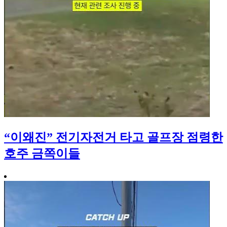
“이왜진” 전기자전거 타고 골프장 점령한
호주 금쪽이들