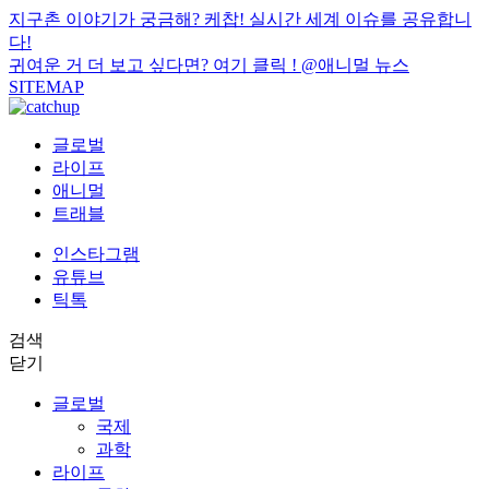
지구촌 이야기가 궁금해? 케찹! 실시간 세계 이슈를 공유합니
다!
귀여운 거 더 보고 싶다면? 여기 클릭 !
@애니멀 뉴스
SITEMAP
글로벌
라이프
애니멀
트래블
인스타그램
유튜브
틱톡
검색
닫기
글로벌
국제
과학
라이프