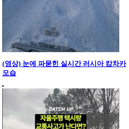
(영상) 눈에 파묻힌 실시간 러시아 캄차카
모습