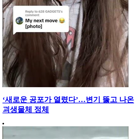
‘새로운 공포가 열렸다’…변기 뚫고 나온
괴생물체 정체