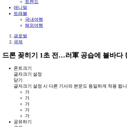
트렌드
애니멀
트래블
국내여행
해외여행
글로벌
국제
드론 꽂히기 1초 전…러軍 공습에 불바다 된
폰트크기
글자크기 설정
닫기
글자크기 설정 시 다른 기사의 본문도 동일하게 적용 됩니
가
가
가
가
가
공유하기