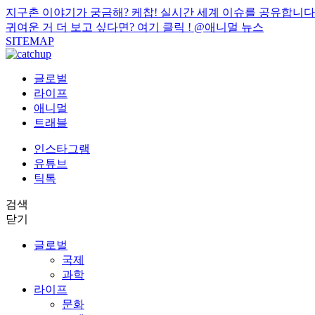
지구촌 이야기가 궁금해? 케찹! 실시간 세계 이슈를 공유합니다
귀여운 거 더 보고 싶다면? 여기 클릭 !
@애니멀 뉴스
SITEMAP
글로벌
라이프
애니멀
트래블
인스타그램
유튜브
틱톡
검색
닫기
글로벌
국제
과학
라이프
문화