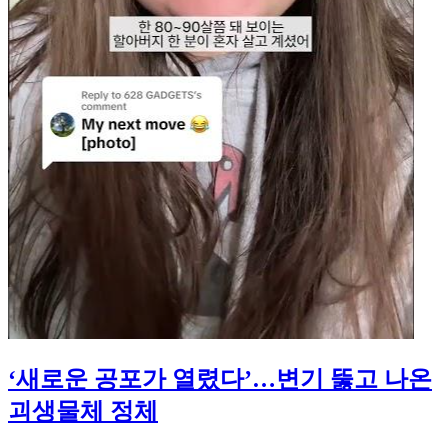
‘새로운 공포가 열렸다’…변기 뚫고 나온
괴생물체 정체