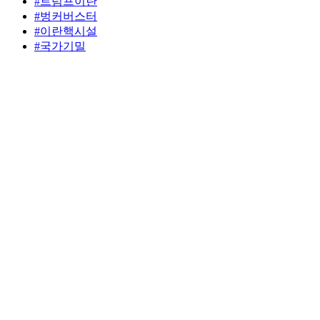
#트럼프이란
#벙커버스터
#이란핵시설
#국가기밀