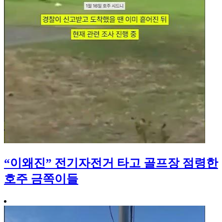
“이왜진” 전기자전거 타고 골프장 점령한
호주 금쪽이들