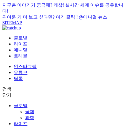
지구촌 이야기가 궁금해? 케찹! 실시간 세계 이슈를 공유합니
다!
귀여운 거 더 보고 싶다면? 여기 클릭 !
@애니멀 뉴스
SITEMAP
글로벌
라이프
애니멀
트래블
인스타그램
유튜브
틱톡
검색
닫기
글로벌
국제
과학
라이프