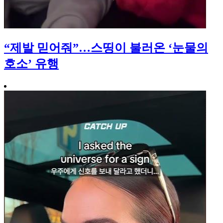
“제발 믿어줘”…스띵이 불러온 ‘눈물의
호소’ 유행