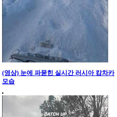
(영상) 눈에 파묻힌 실시간 러시아 캄차카
모습