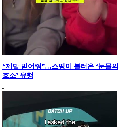
“제발 믿어줘”…스띵이 불러온 ‘눈물의
호소’ 유행