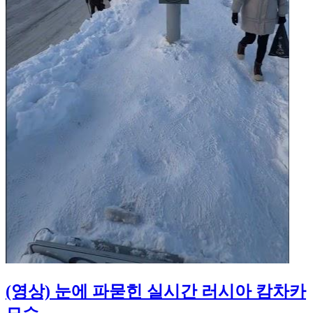
(영상) 눈에 파묻힌 실시간 러시아 캄차카