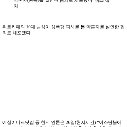
약혼자(왼쪽)를 살인한 혐의로 체포됐다. 엑스 캡
처
튀르키예의 10대 남성이 성폭행 피해를 본 약혼자를 살인한 혐
의로 체포됐다.
예실이디르닷컴 등 현지 언론은 26일(현지시간) “이스탄불에