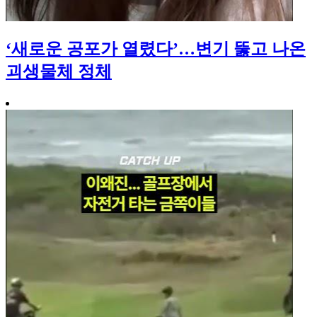
‘새로운 공포가 열렸다’…변기 뚫고 나온
괴생물체 정체