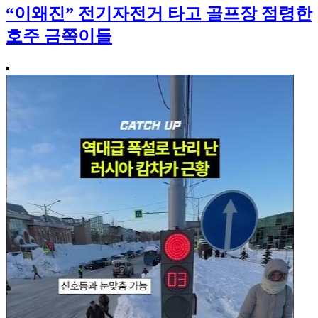
“이왜진” 전기자전거 타고 골프장 점령한
호주 금쪽이들