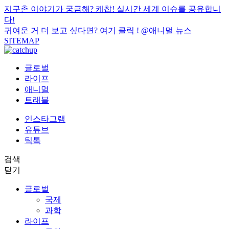
지구촌 이야기가 궁금해? 케찹! 실시간 세계 이슈를 공유합니
다!
귀여운 거 더 보고 싶다면? 여기 클릭 !
@애니멀 뉴스
SITEMAP
글로벌
라이프
애니멀
트래블
인스타그램
유튜브
틱톡
검색
닫기
글로벌
국제
과학
라이프