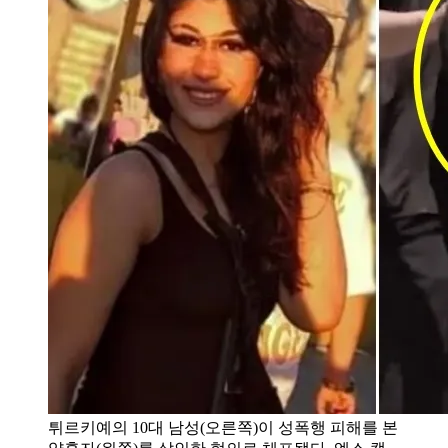
튀르키예의 10대 남성(오른쪽)이 성폭행 피해를 본