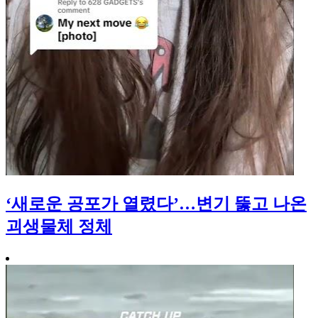
‘새로운 공포가 열렸다’…변기 뚫고 나온
괴생물체 정체