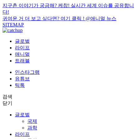
지구촌 이야기가 궁금해? 케찹! 실시간 세계 이슈를 공유합니
다!
귀여운 거 더 보고 싶다면? 여기 클릭 !
@애니멀 뉴스
SITEMAP
글로벌
라이프
애니멀
트래블
인스타그램
유튜브
틱톡
검색
닫기
글로벌
국제
과학
라이프