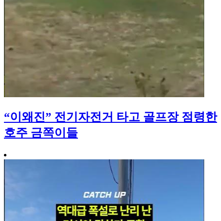
“이왜진” 전기자전거 타고 골프장 점령한
호주 금쪽이들