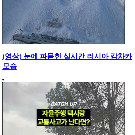
(영상) 눈에 파묻힌 실시간 러시아 캄차카
모습