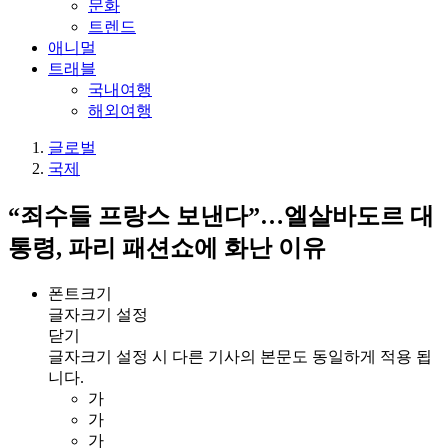
문화
트렌드
애니멀
트래블
국내여행
해외여행
글로벌
국제
“죄수들 프랑스 보낸다”…엘살바도르 대
통령, 파리 패션쇼에 화난 이유
폰트크기
글자크기 설정
닫기
글자크기 설정 시 다른 기사의 본문도 동일하게 적용 됩
니다.
가
가
가