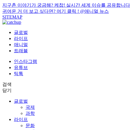
지구촌 이야기가 궁금해? 케찹! 실시간 세계 이슈를 공유합니다
귀여운 거 더 보고 싶다면? 여기 클릭 !
@애니멀 뉴스
SITEMAP
글로벌
라이프
애니멀
트래블
인스타그램
유튜브
틱톡
검색
닫기
글로벌
국제
과학
라이프
문화