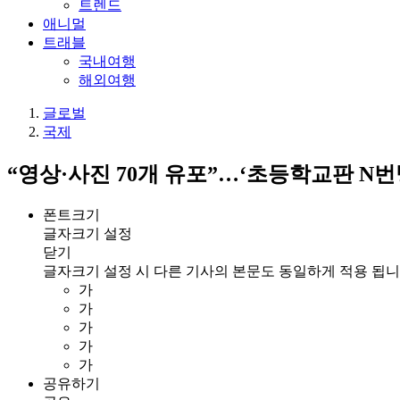
트렌드
애니멀
트래블
국내여행
해외여행
글로벌
국제
“영상·사진 70개 유포”…‘초등학교판 N번
폰트크기
글자크기 설정
닫기
글자크기 설정 시 다른 기사의 본문도 동일하게 적용 됩니
가
가
가
가
가
공유하기