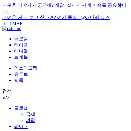
지구촌 이야기가 궁금해? 케찹! 실시간 세계 이슈를 공유합니
다!
귀여운 거 더 보고 싶다면? 여기 클릭 !
@애니멀 뉴스
SITEMAP
글로벌
라이프
애니멀
트래블
인스타그램
유튜브
틱톡
검색
닫기
글로벌
국제
과학
라이프