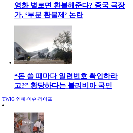
영화 별로면 환불해준다? 중국 극장
가, ‘부분 환불제’ 논란
“돈 쓸 때마다 일련번호 확인하라
고?” 황당하다는 볼리비아 국민
TWIG
연예·이슈·라이프