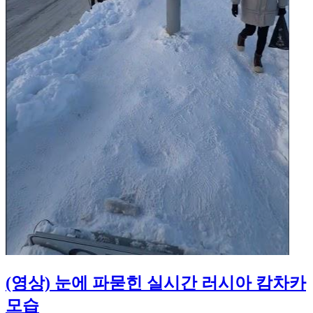
(영상) 눈에 파묻힌 실시간 러시아 캄차카
모습