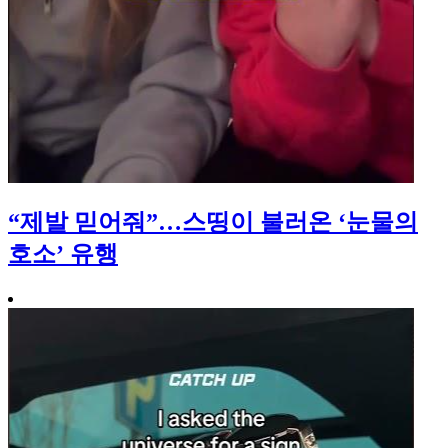
“제발 믿어줘”…스띵이 불러온 ‘눈물의
호소’ 유행