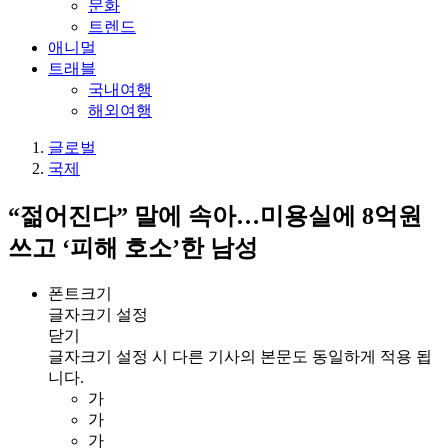
문화
트렌드
애니멀
트래블
국내여행
해외여행
글로벌
국제
“젊어진다” 말에 속아…미용실에 8억원
쓰고 ‘피해 호소’한 남성
폰트크기
글자크기 설정
닫기
글자크기 설정 시 다른 기사의 본문도 동일하게 적용 됩
니다.
가
가
가