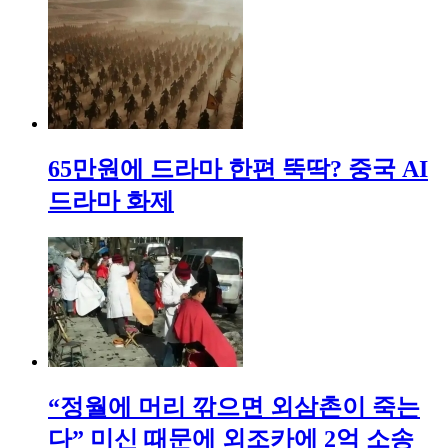
65만원에 드라마 한편 뚝딱? 중국 AI
드라마 화제
“정월에 머리 깎으면 외삼촌이 죽는
다” 미신 때문에 외조카에 2억 소송