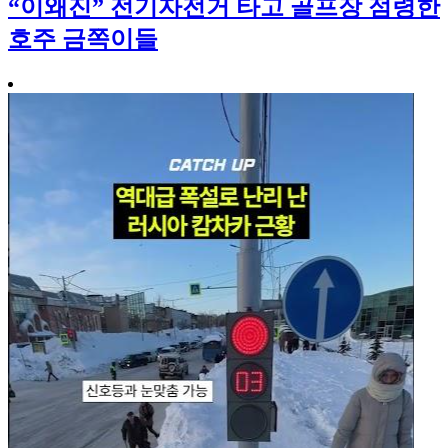
“이왜진” 전기자전거 타고 골프장 점령한
호주 금쪽이들