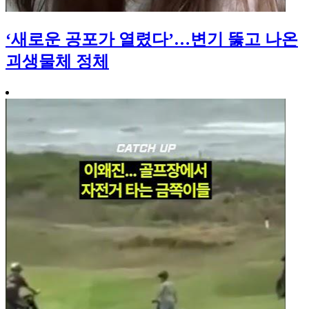
‘새로운 공포가 열렸다’…변기 뚫고 나온
괴생물체 정체