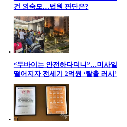
건 외숙모…법원 판단은?
“두바이는 안전하다더니”…미사일
떨어지자 전세기 2억원 ‘탈출 러시’