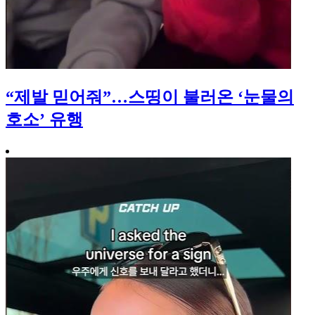
“제발 믿어줘”…스띵이 불러온 ‘눈물의
호소’ 유행