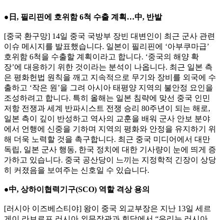
●日, 필리핀에 호위함 6척 수출 계획…中, 반발
[중국 환구망] 14일 중국 국방부 장빈 대변인이 최근 군사 관련
이슈 메시지를 발표했습니다. 일본이 필리핀에 ‘아부쿠마급’
호위함 6척을 수출할 계획이라고 합니다. ‘중국의 해양 확
장’에 대응하기 위한 것이라는 분석이 나옵니다. 최근 일본 측
은 평화헌법 원칙을 깨고 지속적으로 무기와 장비를 외국에 수
출하고 ‘작은 원’을 그려 아시아 태평양 지역의 불안정 요인을
조성하려고 합니다. 특히 올해는 일본 침략에 맞선 중국 인민
저항 전쟁과 세계 반파시스트 전쟁 승리 80주년이 되는 해로,
일본 측이 깊이 반성하고 역사의 교훈을 배워 군사 안보 분야
에서 언행에 신중을 기하며 지역의 평화와 안정을 유지하기 위
해 더욱 노력할 것을 촉구합니다. 최근 중국 미디어에서 대만
독립, 일본 군사 행동, 한국 정치에 대한 기사량이 눈에 띄게 증
가하고 있습니다. 중국 공산당이 느끼는 지정학적 긴장이 상당
히 커졌음을 보여주는 신호일 수 있습니다.
●中, 상하이협력기구(SCO) 역할 격상 용의
[러시아 이즈베스티야] 왕이 중국 외교부장은 지난 13일 세르
게이 라브로프 러시아 외무장관과 회담에서 “우리는 러시아