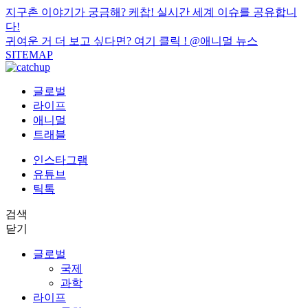
지구촌 이야기가 궁금해? 케찹! 실시간 세계 이슈를 공유합니
다!
귀여운 거 더 보고 싶다면? 여기 클릭 !
@애니멀 뉴스
SITEMAP
글로벌
라이프
애니멀
트래블
인스타그램
유튜브
틱톡
검색
닫기
글로벌
국제
과학
라이프