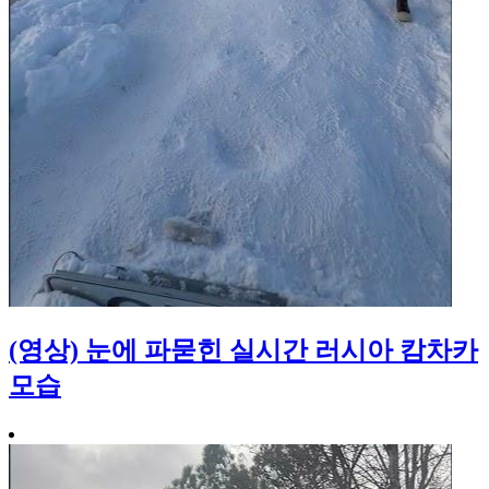
(영상) 눈에 파묻힌 실시간 러시아 캄차카
모습