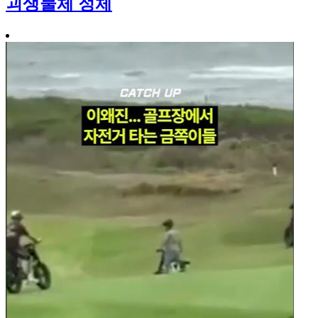
괴생물체 정체