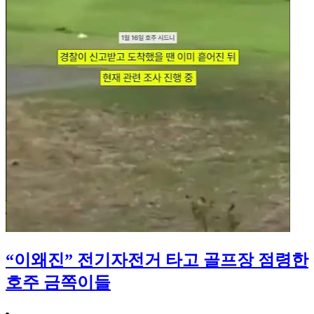
“이왜진” 전기자전거 타고 골프장 점령한
호주 금쪽이들