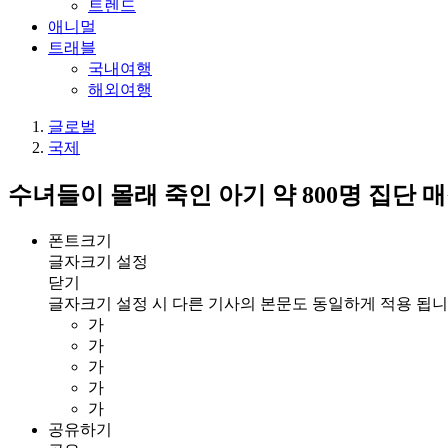
트렌드
애니멀
트래블
국내여행
해외여행
글로벌
국제
수녀들이 몰래 죽인 아기 약 800명 집단 
폰트크기
글자크기 설정
닫기
글자크기 설정 시 다른 기사의 본문도 동일하게 적용 됩니
가
가
가
가
가
공유하기