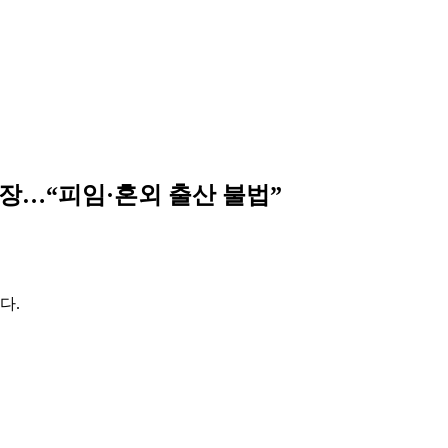
매장…“피임·혼외 출산 불법”
다.