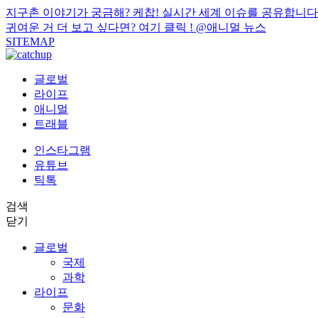
지구촌 이야기가 궁금해? 케찹! 실시간 세계 이슈를 공유합니다
귀여운 거 더 보고 싶다면? 여기 클릭 !
@애니멀 뉴스
SITEMAP
글로벌
라이프
애니멀
트래블
인스타그램
유튜브
틱톡
검색
닫기
글로벌
국제
과학
라이프
문화