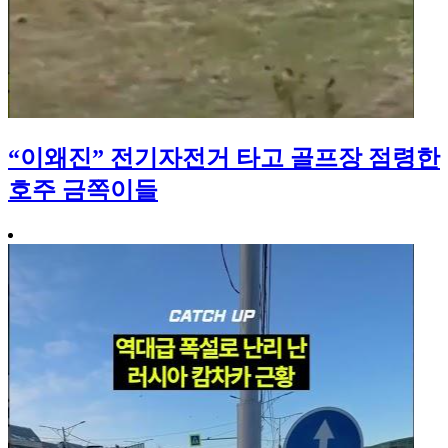
“이왜진” 전기자전거 타고 골프장 점령한
호주 금쪽이들