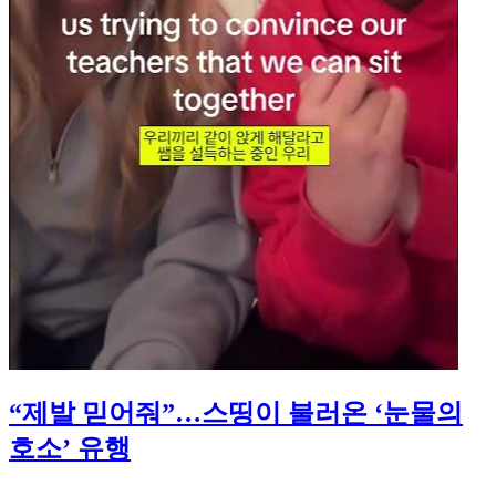
“제발 믿어줘”…스띵이 불러온 ‘눈물의
호소’ 유행