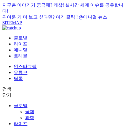
지구촌 이야기가 궁금해? 케찹! 실시간 세계 이슈를 공유합니
다!
귀여운 거 더 보고 싶다면? 여기 클릭 !
@애니멀 뉴스
SITEMAP
글로벌
라이프
애니멀
트래블
인스타그램
유튜브
틱톡
검색
닫기
글로벌
국제
과학
라이프