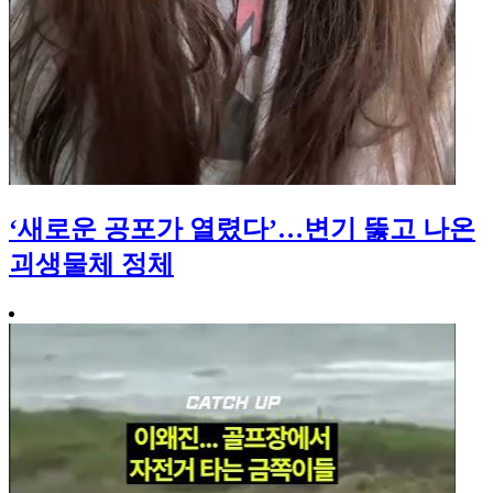
‘새로운 공포가 열렸다’…변기 뚫고 나온
괴생물체 정체