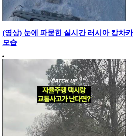
(영상) 눈에 파묻힌 실시간 러시아 캄차카
모습