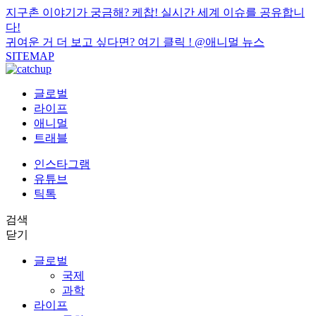
지구촌 이야기가 궁금해? 케찹! 실시간 세계 이슈를 공유합니
다!
귀여운 거 더 보고 싶다면? 여기 클릭 !
@애니멀 뉴스
SITEMAP
글로벌
라이프
애니멀
트래블
인스타그램
유튜브
틱톡
검색
닫기
글로벌
국제
과학
라이프