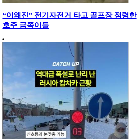
“이왜진” 전기자전거 타고 골프장 점령한
호주 금쪽이들