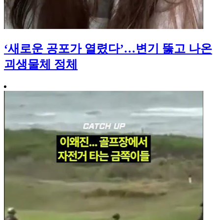
‘새로운 공포가 열렸다’…변기 뚫고 나온
괴생물체 정체