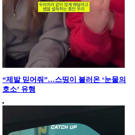
“제발 믿어줘”…스띵이 불러온 ‘눈물의
호소’ 유행