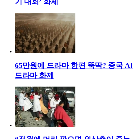
기 대회’ 화제
65만원에 드라마 한편 뚝딱? 중국 AI
드라마 화제