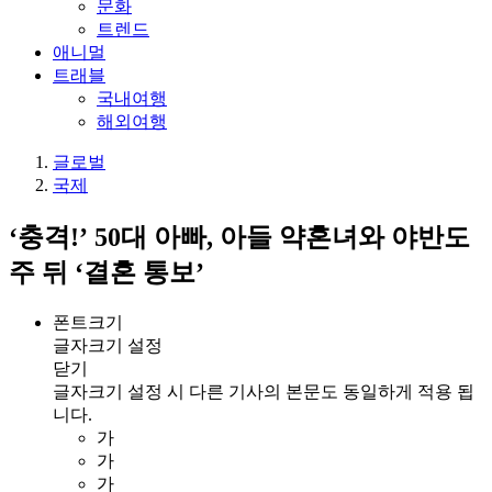
문화
트렌드
애니멀
트래블
국내여행
해외여행
글로벌
국제
‘충격!’ 50대 아빠, 아들 약혼녀와 야반도
주 뒤 ‘결혼 통보’
폰트크기
글자크기 설정
닫기
글자크기 설정 시 다른 기사의 본문도 동일하게 적용 됩
니다.
가
가
가