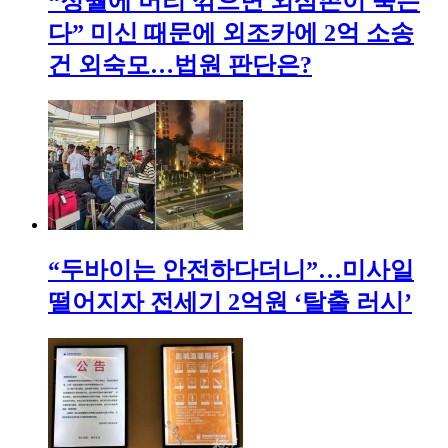
“정월에 머리 깎으면 외삼촌이 죽는
다” 미신 때문에 외조카에 2억 소송
건 외숙모…법원 판단은?
“두바이는 안전하다더니”…미사일
떨어지자 전세기 2억원 ‘탈출 러시’