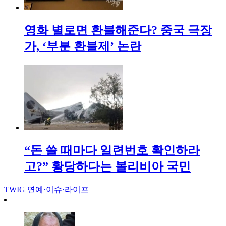
영화 별로면 환불해준다? 중국 극장
가, ‘부분 환불제’ 논란
“돈 쓸 때마다 일련번호 확인하라
고?” 황당하다는 볼리비아 국민
TWIG
연예·이슈·라이프