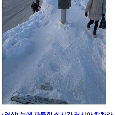
(영상) 눈에 파묻힌 실시간 러시아 캄차카