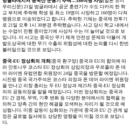
방글라데시서 중국산 군용기 추락…180여명 사상
[일본 요미
우리신문] 21일 방글라데시 공군 훈련기가 수도 다카의 한 학
교 부지에 추락해 학생 등 최소 19명이 사망하고 160명이 다쳐
병원으로 이송되었다고 합니다. 추락한 기체는 중국제 전투기
로 21일 오후 1시 30분경 추락했습니다. 사고 당시 학교 내에서
는 수업이 진행 중이었기에 사상자 수는 더 늘어날 것으로 보
입니다. 이 사고는 중국산 무기 체계 안전성 문제와 더불어 개
발도상국에 대한 무기 수출의 위험성에 대한 논의를 다시 한번
불러일으킬 것으로 보입니다.
중국-EU 정상회의 개최
[중국 환구망] 중국과 EU의 합의에 따
라 안토니우 코스타 EU 정상회의 상임의장과 우르줄라 폰 데
어 라이엔 유럽연합 위원장이 24일 중국을 방문할 예정입니다.
시진핑 중국 국가주석은 코스타 의장과 폰 데어 라이엔 위원장
을 만나고 리창 총리는 두 EU 정상과 제25차 중국-EU 정상회
의의 공동의장을 맡을 예정입니다. 이번 정상회의는 중국과
EU 간 경제, 무역, 기후 변화 등 다양한 분야에서의 협력을 논
의하고 양측 간의 현안 해결을 모색하는 자리가 될 것으로 예
상됩니다. 미중 갈등이 심화되는 가운데 중국과 EU 간 관계 설
정은 글로벌 질서에도 상당한 영향을 미 미칠 것으로 보입니
다.