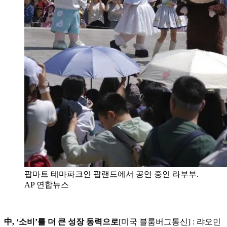
팝마트 테마파크인 팝랜드에서 공연 중인 라부부.
AP 연합뉴스
中, ‘소비’를 더 큰 성장 동력으로
[미국 블룸버그통신] : 랴오민