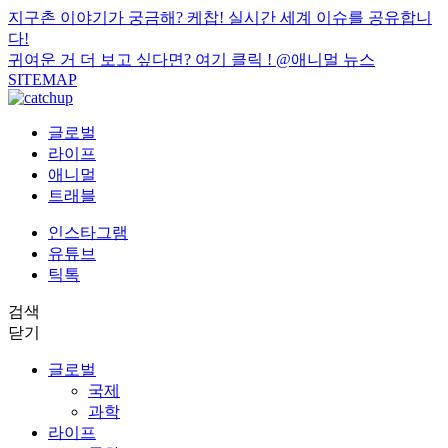
지구촌 이야기가 궁금해? 케찹! 실시간 세계 이슈를 공유합니
다!
귀여운 거 더 보고 싶다면? 여기 클릭 !
@애니멀 뉴스
SITEMAP
글로벌
라이프
애니멀
트래블
인스타그램
유튜브
틱톡
검색
닫기
글로벌
국제
과학
라이프