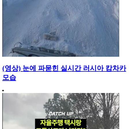
(영상) 눈에 파묻힌 실시간 러시아 캄차카
모습