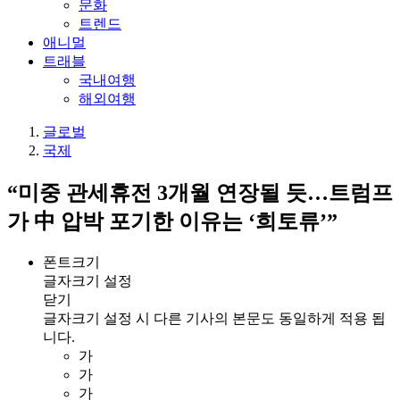
문화
트렌드
애니멀
트래블
국내여행
해외여행
글로벌
국제
“미중 관세휴전 3개월 연장될 듯…트럼프
가 中 압박 포기한 이유는 ‘희토류’”
폰트크기
글자크기 설정
닫기
글자크기 설정 시 다른 기사의 본문도 동일하게 적용 됩
니다.
가
가
가