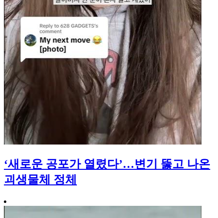
‘새로운 공포가 열렸다’…변기 뚫고 나온
괴생물체 정체