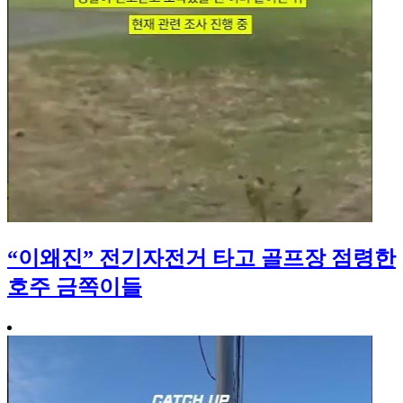
“이왜진” 전기자전거 타고 골프장 점령한
호주 금쪽이들