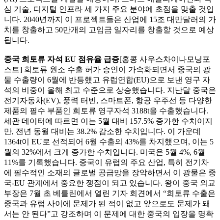
심 기술, 디지털 인프라 세 가지 주요 분야에 초점을 맞출 것입
니다. 2040년까지 이 프로젝트들은 산업에 15조 대만달러의 가
치를 창출하고 50만개의 고임금 일자리를 창출할 것으로 예상
됩니다.
중국 희토류 자석 EU 점유율 급증
[홍콩 사우스차이나모닝포
스트] 희토류 원소 수출 허가 승인이 가속화되면서 중국의 광
물 수출량이 6월에 반등했고 유럽연합(EU)으로 보낸 영구 자
석의 비중이 올해 최고 수준으로 상승했습니다. 지난달 중국은
전기자동차(EV), 풍력 터빈, 스마트폰, 항공 우주선 등 다양한
제품의 필수 부품인 희토류 영구자석 3188t을 수출했습니다.
세관 데이터에 따르면 이는 5월 대비 157.5% 증가한 수치이지
만, 전년 동월 대비는 38.2% 감소한 수치입니다. 이 가운데
1364t이 EU로 선적되어 6월 수출의 43%를 차지했으며, 이는 5
월의 32%에서 크게 증가한 수치입니다. 미국은 5월 4%, 6월
11%를 기록했습니다. 중국이 유럽의 주요 산업, 특히 전기차
에 필수적인 소재의 글로벌 공급망을 장악하면서 이 광물은 중
국-EU 관계에서 중요한 쟁점이 되고 있습니다. 왕이 중국 외교
부장은 7월 초 베를린에서 열린 기자 회견에서 “희토류 수출은
중국과 유럽 사이에 문제가 된 적이 없고 앞으로도 문제가 돼
서는 안 된다”고 강조하며 이 문제에 대한 중국의 입장을 명확