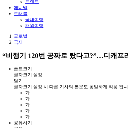
트렌드
애니멀
트래블
국내여행
해외여행
글로벌
국제
“비행기 120번 공짜로 탔다고?”…디캐프
폰트크기
글자크기 설정
닫기
글자크기 설정 시 다른 기사의 본문도 동일하게 적용 됩니
가
가
가
가
가
공유하기