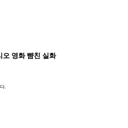
리오 영화 뺨친 실화
다.