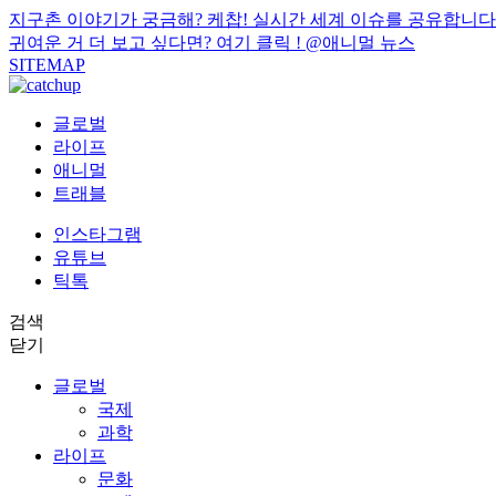
지구촌 이야기가 궁금해? 케찹! 실시간 세계 이슈를 공유합니다
귀여운 거 더 보고 싶다면? 여기 클릭 !
@애니멀 뉴스
SITEMAP
글로벌
라이프
애니멀
트래블
인스타그램
유튜브
틱톡
검색
닫기
글로벌
국제
과학
라이프
문화