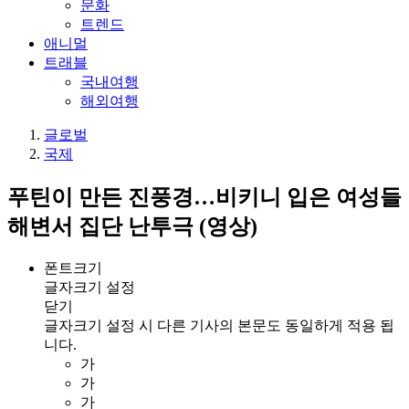
문화
트렌드
애니멀
트래블
국내여행
해외여행
글로벌
국제
푸틴이 만든 진풍경…비키니 입은 여성들
해변서 집단 난투극 (영상)
폰트크기
글자크기 설정
닫기
글자크기 설정 시 다른 기사의 본문도 동일하게 적용 됩
니다.
가
가
가