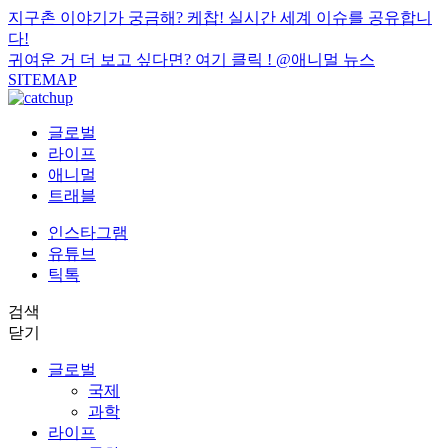
지구촌 이야기가 궁금해? 케찹! 실시간 세계 이슈를 공유합니
다!
귀여운 거 더 보고 싶다면? 여기 클릭 !
@애니멀 뉴스
SITEMAP
글로벌
라이프
애니멀
트래블
인스타그램
유튜브
틱톡
검색
닫기
글로벌
국제
과학
라이프