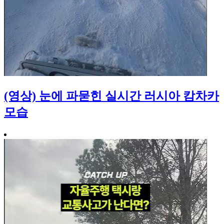
(영상) 눈에 파묻힌 실시간 러시아 캄차카
모습