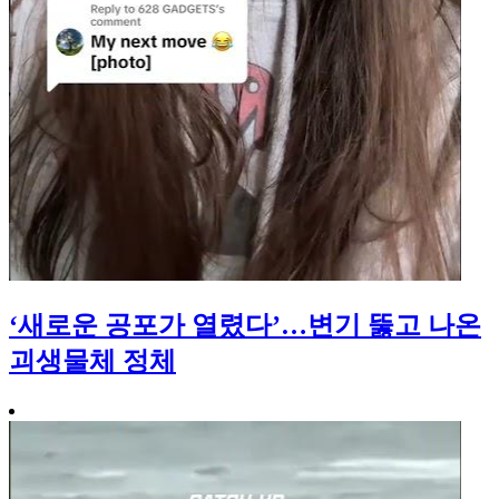
‘새로운 공포가 열렸다’…변기 뚫고 나온
괴생물체 정체