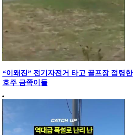
“이왜진” 전기자전거 타고 골프장 점령한
호주 금쪽이들