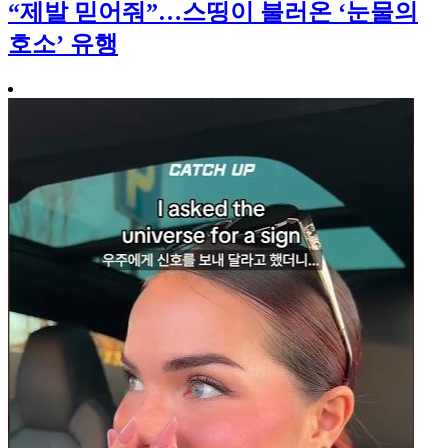
“제발 믿어줘”…스띵이 불러온 ‘눈물의
호소’ 유행