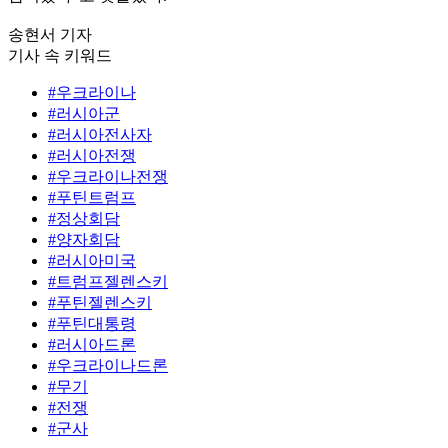
송현서 기자
기사 속 키워드
#우크라이나
#러시아군
#러시아전사자
#러시아전쟁
#우크라이나전쟁
#푸틴트럼프
#정상회담
#양자회담
#러시아미국
#트럼프젤렌스키
#푸틴젤렌스키
#푸틴대통령
#러시아드론
#우크라이나드론
#무기
#전쟁
#군사