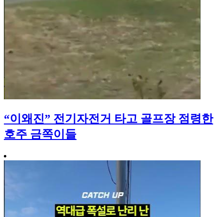
“이왜진” 전기자전거 타고 골프장 점령한
호주 금쪽이들