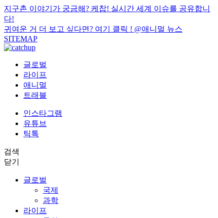
지구촌 이야기가 궁금해? 케찹! 실시간 세계 이슈를 공유합니
다!
귀여운 거 더 보고 싶다면? 여기 클릭 !
@애니멀 뉴스
SITEMAP
글로벌
라이프
애니멀
트래블
인스타그램
유튜브
틱톡
검색
닫기
글로벌
국제
과학
라이프