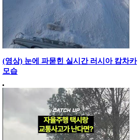
(영상) 눈에 파묻힌 실시간 러시아 캄차카
모습