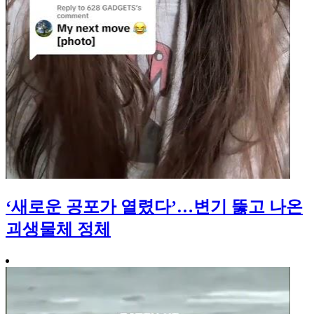
‘새로운 공포가 열렸다’…변기 뚫고 나온
괴생물체 정체