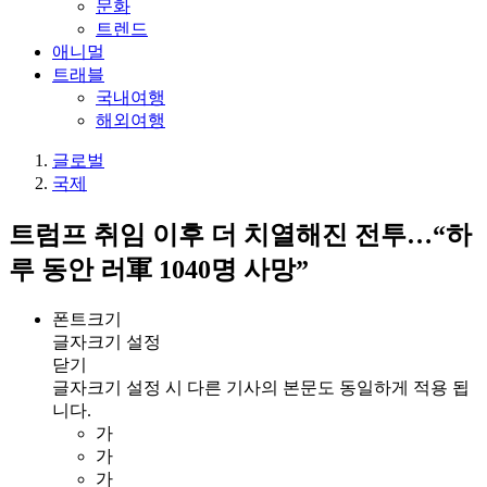
문화
트렌드
애니멀
트래블
국내여행
해외여행
글로벌
국제
트럼프 취임 이후 더 치열해진 전투…“하
루 동안 러軍 1040명 사망”
폰트크기
글자크기 설정
닫기
글자크기 설정 시 다른 기사의 본문도 동일하게 적용 됩
니다.
가
가
가