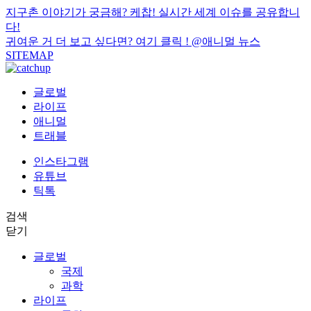
지구촌 이야기가 궁금해? 케찹! 실시간 세계 이슈를 공유합니
다!
귀여운 거 더 보고 싶다면? 여기 클릭 !
@애니멀 뉴스
SITEMAP
글로벌
라이프
애니멀
트래블
인스타그램
유튜브
틱톡
검색
닫기
글로벌
국제
과학
라이프