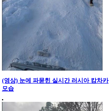
(영상) 눈에 파묻힌 실시간 러시아 캄차카
모습