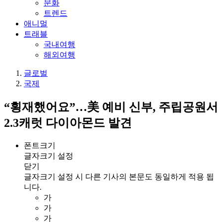
문화
트렌드
애니멀
트래블
국내여행
해외여행
글로벌
국제
“횡재했어요”…美 예비 신부, 주립공원서
2.3캐럿 다이아몬드 발견
폰트크기
글자크기 설정
닫기
글자크기 설정 시 다른 기사의 본문도 동일하게 적용 됩
니다.
가
가
가