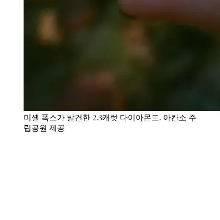
미셸 폭스가 발견한 2.3캐럿 다이아몬드. 아칸소 주
립공원 제공