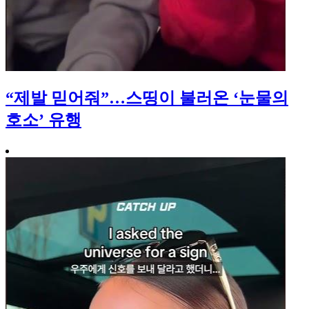
“제발 믿어줘”…스띵이 불러온 ‘눈물의
호소’ 유행