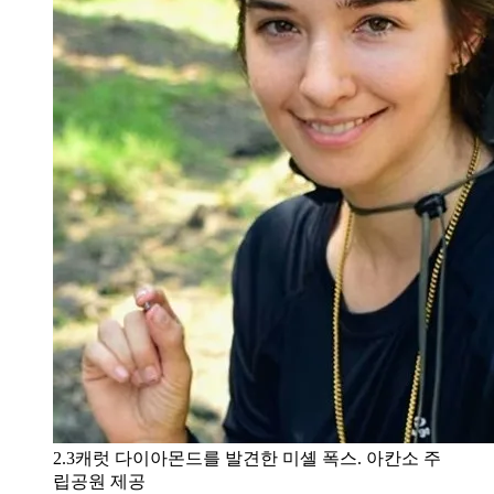
2.3캐럿 다이아몬드를 발견한 미셸 폭스. 아칸소 주
립공원 제공