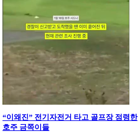
“이왜진” 전기자전거 타고 골프장 점령한
호주 금쪽이들