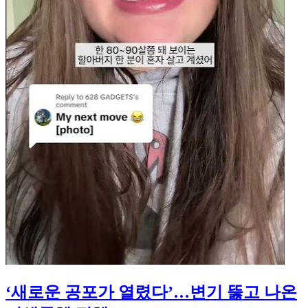
‘새로운 공포가 열렸다’…변기 뚫고 나온