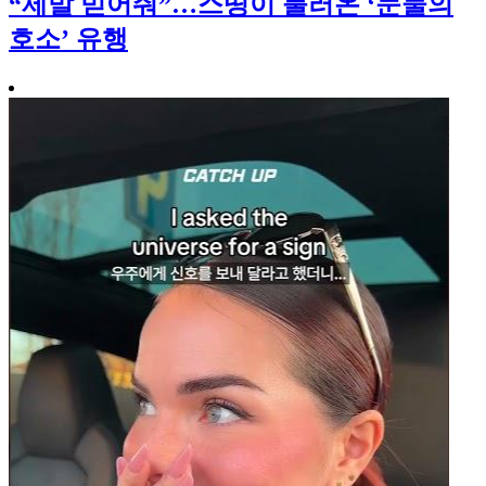
“제발 믿어줘”…스띵이 불러온 ‘눈물의
호소’ 유행