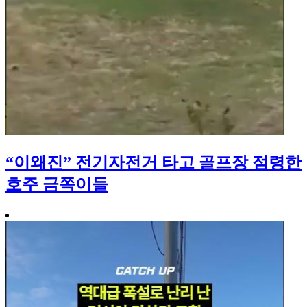
“이왜진” 전기자전거 타고 골프장 점령한
호주 금쪽이들