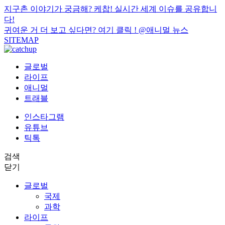
지구촌 이야기가 궁금해? 케찹! 실시간 세계 이슈를 공유합니
다!
귀여운 거 더 보고 싶다면? 여기 클릭 !
@애니멀 뉴스
SITEMAP
글로벌
라이프
애니멀
트래블
인스타그램
유튜브
틱톡
검색
닫기
글로벌
국제
과학
라이프