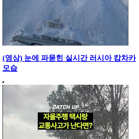
(영상) 눈에 파묻힌 실시간 러시아 캄차카
모습