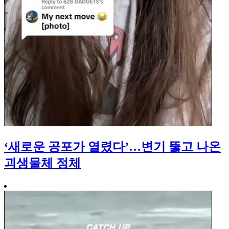
‘새로운 공포가 열렸다’…변기 뚫고 나온
괴생물체 정체