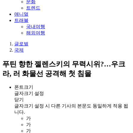
문화
트렌드
애니멀
트래블
국내여행
해외여행
글로벌
국제
푸틴 향한 젤렌스키의 무력시위?…우크
라, 러 화물선 공격해 첫 침몰
폰트크기
글자크기 설정
닫기
글자크기 설정 시 다른 기사의 본문도 동일하게 적용 됩
니다.
가
가
가