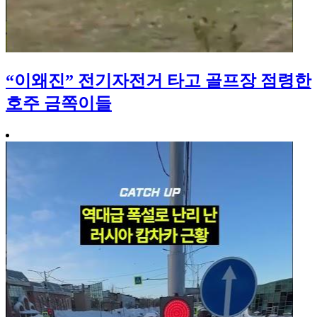
“이왜진” 전기자전거 타고 골프장 점령한
호주 금쪽이들