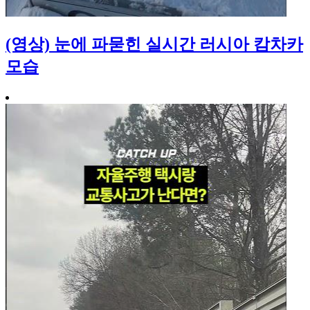
(영상) 눈에 파묻힌 실시간 러시아 캄차카
모습