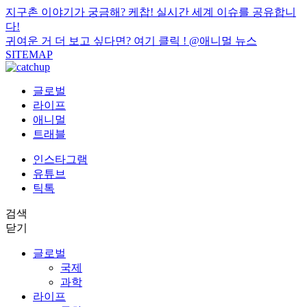
지구촌 이야기가 궁금해? 케찹! 실시간 세계 이슈를 공유합니
다!
귀여운 거 더 보고 싶다면? 여기 클릭 !
@애니멀 뉴스
SITEMAP
글로벌
라이프
애니멀
트래블
인스타그램
유튜브
틱톡
검색
닫기
글로벌
국제
과학
라이프