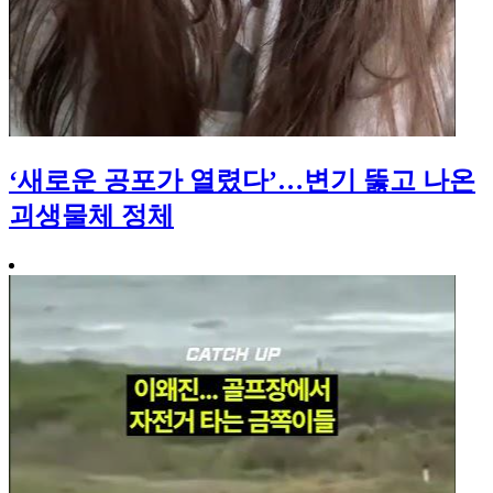
‘새로운 공포가 열렸다’…변기 뚫고 나온
괴생물체 정체