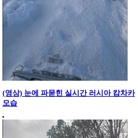
(영상) 눈에 파묻힌 실시간 러시아 캄차카
모습