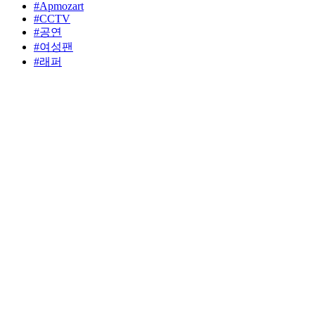
#Apmozart
#CCTV
#공연
#여성팬
#래퍼