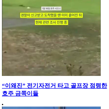
“이왜진” 전기자전거 타고 골프장 점령한
호주 금쪽이들