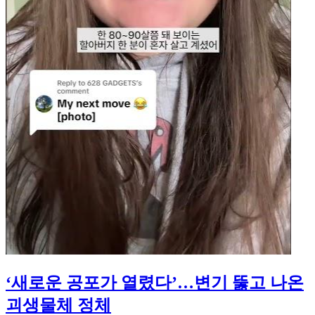
‘새로운 공포가 열렸다’…변기 뚫고 나온
괴생물체 정체