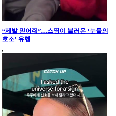
“제발 믿어줘”…스띵이 불러온 ‘눈물의
호소’ 유행