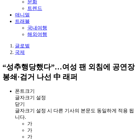
문화
트렌드
애니멀
트래블
국내여행
해외여행
글로벌
국제
“성추행당했다”…여성 팬 외침에 공연장
봉쇄·검거 나선 中 래퍼
폰트크기
글자크기 설정
닫기
글자크기 설정 시 다른 기사의 본문도 동일하게 적용 됩
니다.
가
가
가