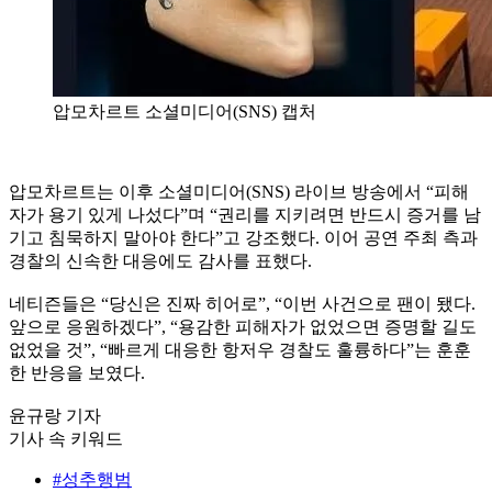
압모차르트 소셜미디어(SNS) 캡처
압모차르트는 이후 소셜미디어(SNS) 라이브 방송에서 “피해
자가 용기 있게 나섰다”며 “권리를 지키려면 반드시 증거를 남
기고 침묵하지 말아야 한다”고 강조했다. 이어 공연 주최 측과
경찰의 신속한 대응에도 감사를 표했다.
네티즌들은 “당신은 진짜 히어로”, “이번 사건으로 팬이 됐다.
앞으로 응원하겠다”, “용감한 피해자가 없었으면 증명할 길도
없었을 것”, “빠르게 대응한 항저우 경찰도 훌륭하다”는 훈훈
한 반응을 보였다.
윤규랑 기자
기사 속 키워드
#성추행범