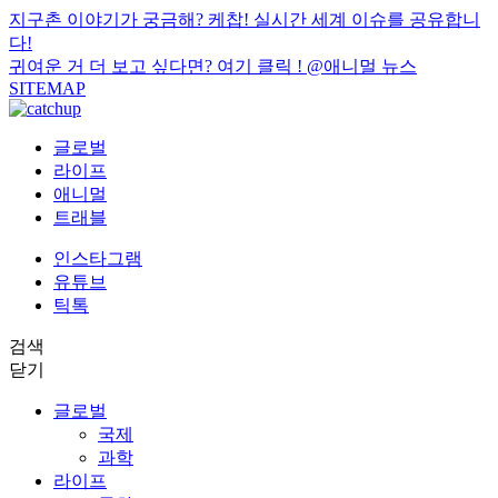
지구촌 이야기가 궁금해? 케찹! 실시간 세계 이슈를 공유합니
다!
귀여운 거 더 보고 싶다면? 여기 클릭 !
@애니멀 뉴스
SITEMAP
글로벌
라이프
애니멀
트래블
인스타그램
유튜브
틱톡
검색
닫기
글로벌
국제
과학
라이프