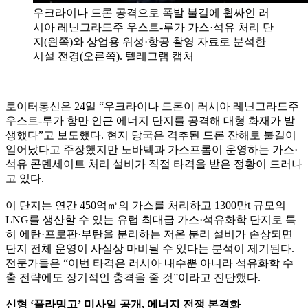
우크라이나 드론 공격으로 폭발 불길에 휩싸인 러
시아 레닌그라드주 우스트-루가 가스·석유 처리 단
지(왼쪽)와 상업용 위성·항공 촬영 자료로 분석한
시설 전경(오른쪽). 텔레그램 캡처
로이터통신은 24일 “우크라이나 드론이 러시아 레닌그라드주
우스트-루가 항만 인근 에너지 단지를 공격해 대형 화재가 발
생했다”고 보도했다. 현지 당국은 격추된 드론 잔해로 불길이
일어났다고 주장했지만 노바텍과 가스프롬이 운영하는 가스·
석유 콘덴세이트 처리 설비가 직접 타격을 받은 정황이 드러나
고 있다.
이 단지는 연간 450억㎥의 가스를 처리하고 1300만t 규모의
LNG를 생산할 수 있는 유럽 최대급 가스·석유화학 단지로 특
히 에탄·프로판·부탄을 분리하는 저온 분리 설비가 손상되면
단지 전체 운영이 사실상 마비될 수 있다는 분석이 제기된다.
전문가들은 “이번 타격은 러시아 내수뿐 아니라 석유화학 수
출 전략에도 장기적인 충격을 줄 것”이라고 진단했다.
신형 ‘플라밍고’ 미사일 공개, 에너지 전쟁 본격화