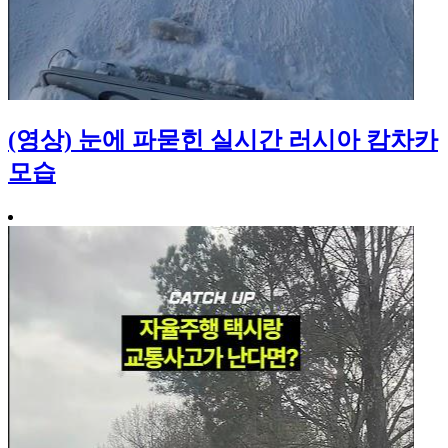
(영상) 눈에 파묻힌 실시간 러시아 캄차카
모습