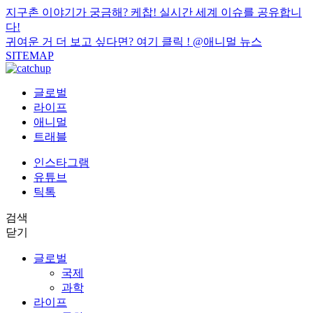
지구촌 이야기가 궁금해? 케찹! 실시간 세계 이슈를 공유합니
다!
귀여운 거 더 보고 싶다면? 여기 클릭 !
@애니멀 뉴스
SITEMAP
글로벌
라이프
애니멀
트래블
인스타그램
유튜브
틱톡
검색
닫기
글로벌
국제
과학
라이프