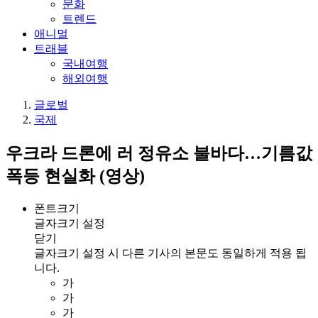
문화
트렌드
애니멀
트래블
국내여행
해외여행
글로벌
국제
우크라 드론에 러 정유소 불바다…기름값
폭등 현실화 (영상)
폰트크기
글자크기 설정
닫기
글자크기 설정 시 다른 기사의 본문도 동일하게 적용 됩
니다.
가
가
가