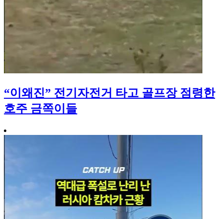
“이왜진” 전기자전거 타고 골프장 점령한
호주 금쪽이들