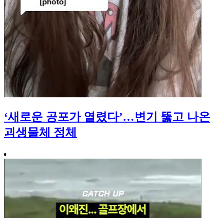
‘새로운 공포가 열렸다’…변기 뚫고 나온
괴생물체 정체