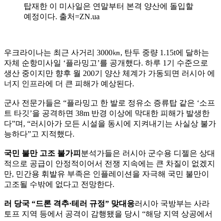
탑재한 이 미사일은 연말부터 본격 양산에 돌입할
예정이다. 출처=ZN.ua
우크라이나는 최근 사거리 3000㎞, 탄두 중량 1.15t에 달하는
자체 순항미사일 ‘플라밍고’를 공개했다. 하루 1기 수준으로
생산 중이지만 향후 월 200기 양산 체계가 가동되면 러시아 에
너지 인프라에 더 큰 피해가 예상된다.
군사 전문가들은 “플라밍고 한 발로 정유소 증류탑 같은 ‘소프
트 타깃’을 공격하면 38m 반경 이상에 막대한 피해가 발생한
다”며, “러시아가 모든 시설을 동시에 지켜내기는 사실상 불가
능하다”고 지적했다.
국민 불만 고조 불가피
분석가들은 러시아 군수용 디젤은 상대
적으로 공급이 안정적이어서 전쟁 지속에는 큰 차질이 없겠지
만, 민간용 휘발유 부족은 인플레이션을 자극해 국민 불만이
고조될 수밖에 없다고 전망한다.
러 당국 “드론 격추·테러 규정” 맞대응
러시아 국방부는 사라
토프 지역 등에서 공격이 감행됐을 당시 “해당 지역 상공에서