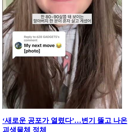
‘새로운 공포가 열렸다’…변기 뚫고 나온
괴생물체 정체