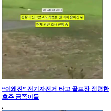
“이왜진” 전기자전거 타고 골프장 점령한
호주 금쪽이들