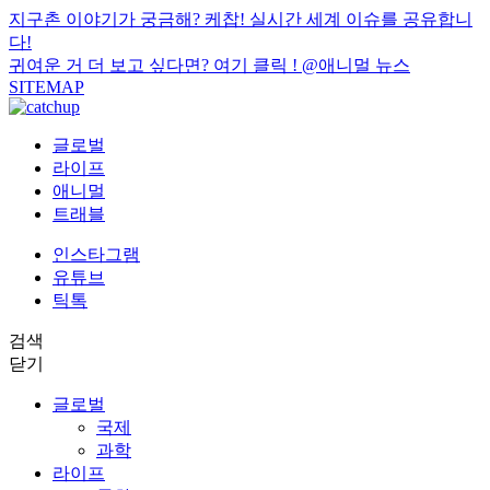
지구촌 이야기가 궁금해? 케찹! 실시간 세계 이슈를 공유합니
다!
귀여운 거 더 보고 싶다면? 여기 클릭 !
@애니멀 뉴스
SITEMAP
글로벌
라이프
애니멀
트래블
인스타그램
유튜브
틱톡
검색
닫기
글로벌
국제
과학
라이프