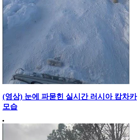
(영상) 눈에 파묻힌 실시간 러시아 캄차카
모습