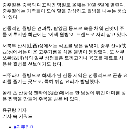
중추절은 중국의 대표적인 명절로 올해는 10월 6일에 열린다.
중추절에는 가족들이 모여 달을 감상하고 월병을 나누는 풍습
이 있다.
전통적인 월병은 견과류, 팥앙금 등으로 속을 채워 단맛이 주
를 이루지만 최근에는 ‘이색 월병’이 트렌드로 자리 잡고 있다.
서북부 산시(山西)성에서는 식초를 넣은 월병이, 중부 산시(陕
西)성에서는 매운 고추기름을 섞은 월병이 등장했다. 또 서부
쓰촨(四川)성의 일부 상점들은 토끼고기나 육포를 재료로 사
용한 월병을 선보이기도 했다.
귀뚜라미 월병으로 화제가 된 산둥 지역은 전통적으로 곤충 요
리를 즐기는 곳으로, 특히 튀김 요리가 발달했다.
올해 초 산둥성 옌타이(烟台)에서는 한 남성이 튀긴 매미를 넣
은 찐빵을 만들어 주목을 받은 바 있다.
윤규랑 기자
기사 속 키워드
#귀뚜라미