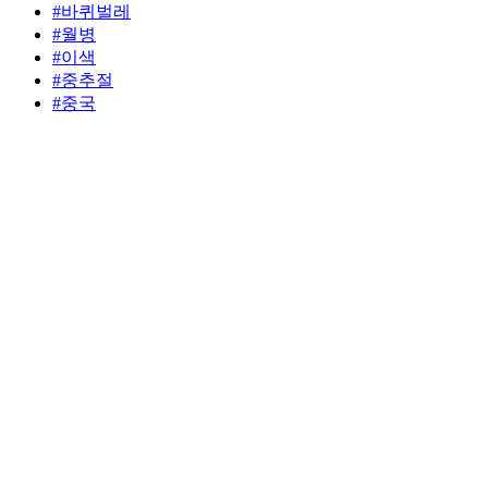
#바퀴벌레
#월병
#이색
#중추절
#중국