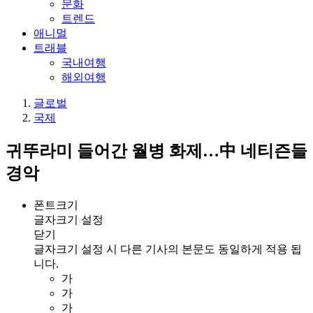
문화
트렌드
애니멀
트래블
국내여행
해외여행
글로벌
국제
귀뚜라미 들어간 월병 화제…中 네티즌들
경악
폰트크기
글자크기 설정
닫기
글자크기 설정 시 다른 기사의 본문도 동일하게 적용 됩
니다.
가
가
가