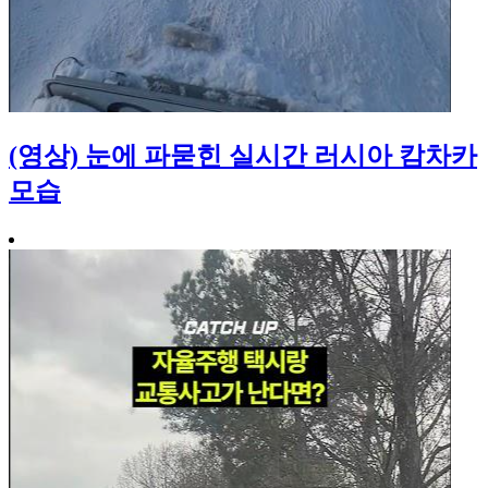
(영상) 눈에 파묻힌 실시간 러시아 캄차카
모습