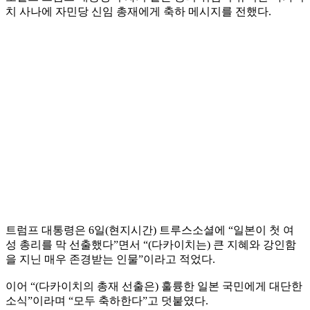
치 사나에 자민당 신임 총재에게 축하 메시지를 전했다.
트럼프 대통령은 6일(현지시간) 트루스소셜에 “일본이 첫 여
성 총리를 막 선출했다”면서 “(다카이치는) 큰 지혜와 강인함
을 지닌 매우 존경받는 인물”이라고 적었다.
이어 “(다카이치의 총재 선출은) 훌륭한 일본 국민에게 대단한
소식”이라며 “모두 축하한다”고 덧붙였다.