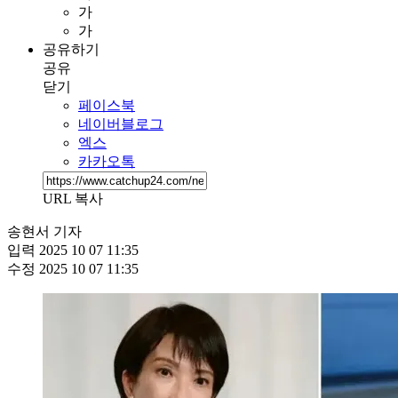
가
가
공유하기
공유
닫기
페이스북
네이버블로그
엑스
카카오톡
URL 복사
송현서 기자
입력
2025 10 07 11:35
수정
2025 10 07 11:35