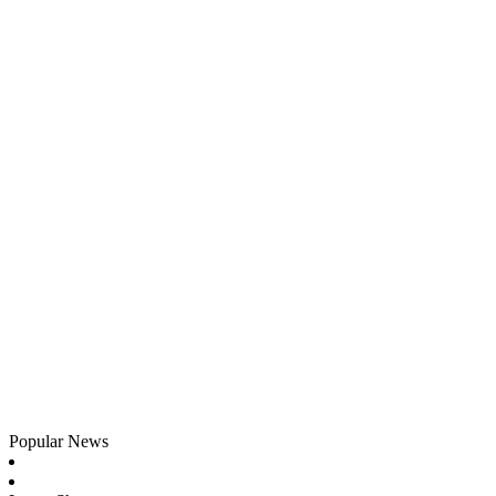
Popular News