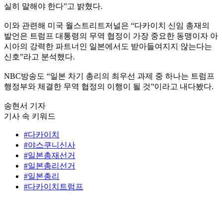
실히 말해야 한다”고 밝혔다.
이와 관련해 미국 월스트리트저널은 “다카이치 신임 총재의
발언은 트럼프 대통령의 무역 협정이 가장 중요한 동맹이자 아
시아의 강력한 파트너인 일본에서도 받아들여지지 않는다는
신호”라고 분석했다.
NBC방송도 “일본 차기 총리의 최우선 과제 중 하나는 트럼프
행정부와 체결한 무역 협정의 이행이 될 것”이라고 내다봤다.
송현서 기자
기사 속 키워드
#다카이치
#야스쿠니신사
#일본총재선거
#일본총리선거
#일본총리
#다카이치트럼프