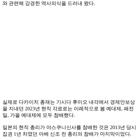
와 관련해 강경한 역사의식을 드러내 왔다.
실제로 다카이치 총재는 기시다 후미오 내각에서 경제안보상
을 지내던 2023년 현직 각료로는 이례적으로 봄 예대제, 패전
일, 가을 예대제에 모두 참배했다.
일본의 현직 총리가 야스쿠니신사를 참배한 것은 2013년 당시
집권 1년 차였던 아베 신조 전 총리의 참배가 마지막이었다.