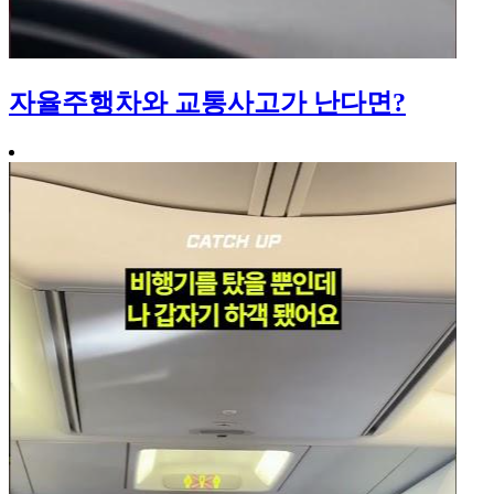
자율주행차와 교통사고가 난다면?