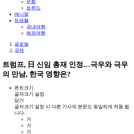
문화
트렌드
애니멀
트래블
국내여행
해외여행
글로벌
국제
트럼프, 日 신임 총재 인정…극우와 극우
의 만남, 한국 영향은?
폰트크기
글자크기 설정
닫기
글자크기 설정 시 다른 기사의 본문도 동일하게 적용 됩
니다.
가
가
가