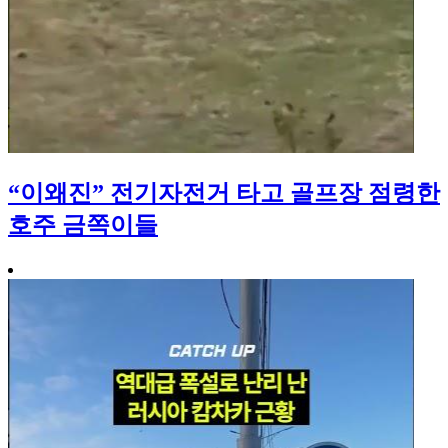
“이왜진” 전기자전거 타고 골프장 점령한
호주 금쪽이들