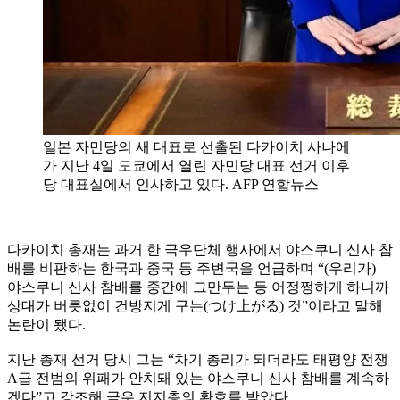
일본 자민당의 새 대표로 선출된 다카이치 사나에
가 지난 4일 도쿄에서 열린 자민당 대표 선거 이후
당 대표실에서 인사하고 있다. AFP 연합뉴스
다카이치 총재는 과거 한 극우단체 행사에서 야스쿠니 신사 참
배를 비판하는 한국과 중국 등 주변국을 언급하며 “(우리가)
야스쿠니 신사 참배를 중간에 그만두는 등 어정쩡하게 하니까
상대가 버릇없이 건방지게 구는(つけ上がる) 것”이라고 말해
논란이 됐다.
지난 총재 선거 당시 그는 “차기 총리가 되더라도 태평양 전쟁
A급 전범의 위패가 안치돼 있는 야스쿠니 신사 참배를 계속하
겠다”고 강조해 극우 지지층의 환호를 받았다.