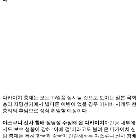
다카이치 총재는 오는 15일쯤 실시될 것으로 보이는 일본 국회
총리 지명선거에서 별다른 이변이 없을 경우 이시바 시게루 현
총리의 후임으로 정식 취임할 예정이다.
야스쿠니 신사 참배 정당성 주장해 온 다카이치
자민당 내부에
서도 보수 성향이 강해 ‘아베 걸’이라고도 불려 온 다카이치 신
임 총재는 특히 한국과 중국이 민감해하는 야스쿠니 신사 참배