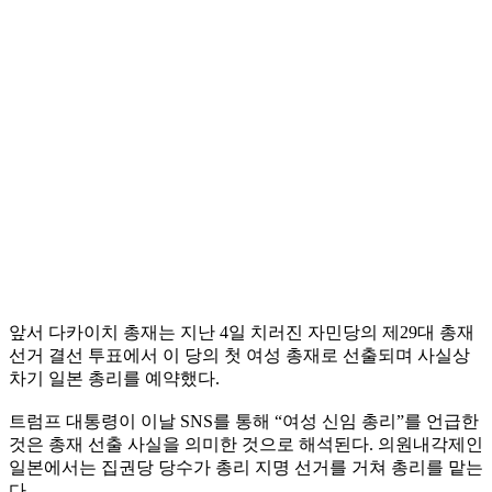
앞서 다카이치 총재는 지난 4일 치러진 자민당의 제29대 총재
선거 결선 투표에서 이 당의 첫 여성 총재로 선출되며 사실상
차기 일본 총리를 예약했다.
트럼프 대통령이 이날 SNS를 통해 “여성 신임 총리”를 언급한
것은 총재 선출 사실을 의미한 것으로 해석된다. 의원내각제인
일본에서는 집권당 당수가 총리 지명 선거를 거쳐 총리를 맡는
다.