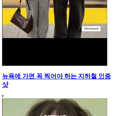
뉴욕에 가면 꼭 찍어야 하는 지하철 인증
샷