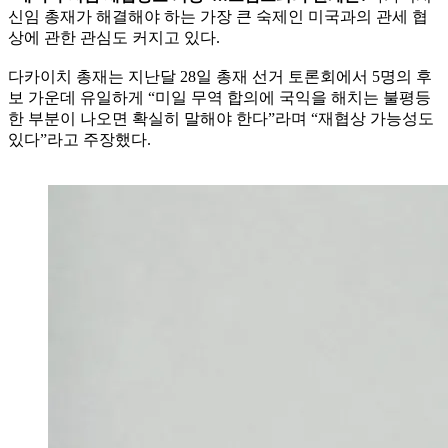
신임 총재가 해결해야 하는 가장 큰 숙제인 미국과의 관세 협
상에 관한 관심도 커지고 있다.
다카이치 총재는 지난달 28일 총재 선거 토론회에서 5명의 후
보 가운데 유일하게 “미일 무역 합의에 국익을 해치는 불평등
한 부분이 나오면 확실히 말해야 한다”라며 “재협상 가능성도
있다”라고 주장했다.