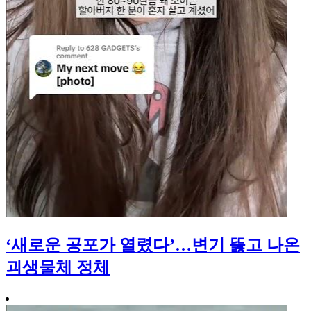
‘새로운 공포가 열렸다’…변기 뚫고 나온
괴생물체 정체