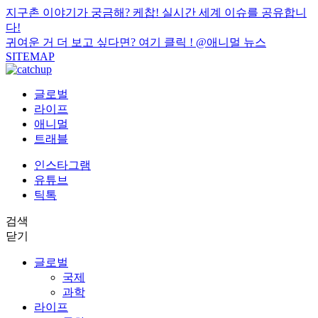
지구촌 이야기가 궁금해? 케찹! 실시간 세계 이슈를 공유합니
다!
귀여운 거 더 보고 싶다면? 여기 클릭 !
@애니멀 뉴스
SITEMAP
글로벌
라이프
애니멀
트래블
인스타그램
유튜브
틱톡
검색
닫기
글로벌
국제
과학
라이프