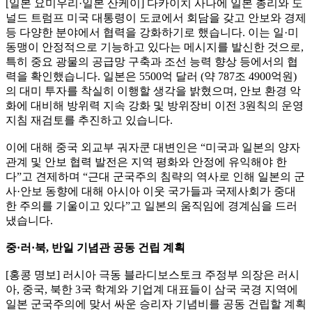
[일본 요미우리·일본 산케이] 다카이치 사나에 일본 총리와 도
널드 트럼프 미국 대통령이 도쿄에서 회담을 갖고 안보와 경제
등 다양한 분야에서 협력을 강화하기로 했습니다. 이는 일·미
동맹이 안정적으로 기능하고 있다는 메시지를 발신한 것으로,
특히 중요 광물의 공급망 구축과 조선 능력 향상 등에서의 협
력을 확인했습니다. 일본은 5500억 달러 (약 787조 4900억원)
의 대미 투자를 착실히 이행할 생각을 밝혔으며, 안보 환경 악
화에 대비해 방위력 지속 강화 및 방위장비 이전 3원칙의 운영
지침 재검토를 추진하고 있습니다.
이에 대해 중국 외교부 궈자쿤 대변인은 “미국과 일본의 양자
관계 및 안보 협력 발전은 지역 평화와 안정에 유익해야 한
다”고 견제하며 “근대 군국주의 침략의 역사로 인해 일본의 군
사·안보 동향에 대해 아시아 이웃 국가들과 국제사회가 중대
한 주의를 기울이고 있다”고 일본의 움직임에 경계심을 드러
냈습니다.
중·러·북, 반일 기념관 공동 건립 계획
[홍콩 명보] 러시아 극동 블라디보스토크 주정부 의장은 러시
아, 중국, 북한 3국 학계와 기업계 대표들이 삼국 국경 지역에
일본 군국주의에 맞서 싸운 승리자 기념비를 공동 건립할 계획