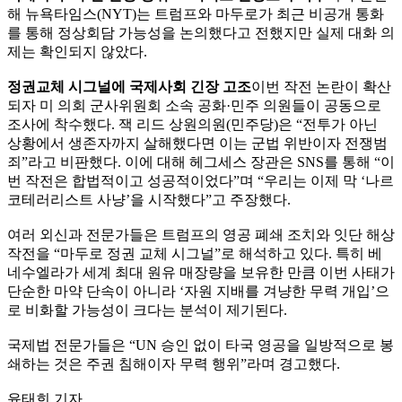
해 뉴욕타임스(NYT)는 트럼프와 마두로가 최근 비공개 통화
를 통해 정상회담 가능성을 논의했다고 전했지만 실제 대화 의
제는 확인되지 않았다.
정권교체 시그널에 국제사회 긴장 고조
이번 작전 논란이 확산
되자 미 의회 군사위원회 소속 공화·민주 의원들이 공동으로
조사에 착수했다. 잭 리드 상원의원(민주당)은 “전투가 아닌
상황에서 생존자까지 살해했다면 이는 군법 위반이자 전쟁범
죄”라고 비판했다. 이에 대해 헤그세스 장관은 SNS를 통해 “이
번 작전은 합법적이고 성공적이었다”며 “우리는 이제 막 ‘나르
코테러리스트 사냥’을 시작했다”고 주장했다.
여러 외신과 전문가들은 트럼프의 영공 폐쇄 조치와 잇단 해상
작전을 “마두로 정권 교체 시그널”로 해석하고 있다. 특히 베
네수엘라가 세계 최대 원유 매장량을 보유한 만큼 이번 사태가
단순한 마약 단속이 아니라 ‘자원 지배를 겨냥한 무력 개입’으
로 비화할 가능성이 크다는 분석이 제기된다.
국제법 전문가들은 “UN 승인 없이 타국 영공을 일방적으로 봉
쇄하는 것은 주권 침해이자 무력 행위”라며 경고했다.
윤태희 기자