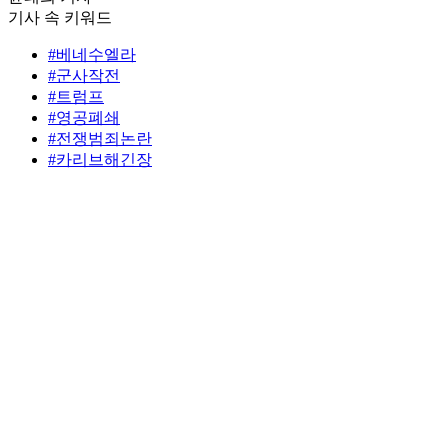
기사 속 키워드
#베네수엘라
#군사작전
#트럼프
#영공폐쇄
#전쟁범죄논란
#카리브해긴장