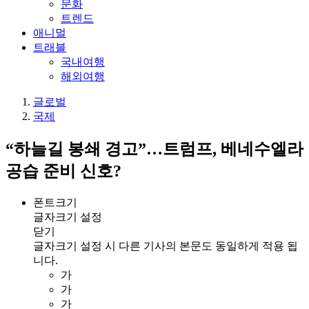
문화
트렌드
애니멀
트래블
국내여행
해외여행
글로벌
국제
“하늘길 봉쇄 경고”…트럼프, 베네수엘라
공습 준비 신호?
폰트크기
글자크기 설정
닫기
글자크기 설정 시 다른 기사의 본문도 동일하게 적용 됩
니다.
가
가
가