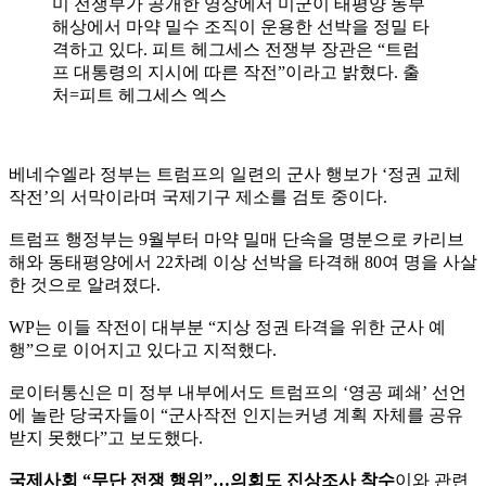
미 전쟁부가 공개한 영상에서 미군이 태평양 동부
해상에서 마약 밀수 조직이 운용한 선박을 정밀 타
격하고 있다. 피트 헤그세스 전쟁부 장관은 “트럼
프 대통령의 지시에 따른 작전”이라고 밝혔다. 출
처=피트 헤그세스 엑스
베네수엘라 정부는 트럼프의 일련의 군사 행보가 ‘정권 교체
작전’의 서막이라며 국제기구 제소를 검토 중이다.
트럼프 행정부는 9월부터 마약 밀매 단속을 명분으로 카리브
해와 동태평양에서 22차례 이상 선박을 타격해 80여 명을 사살
한 것으로 알려졌다.
WP는 이들 작전이 대부분 “지상 정권 타격을 위한 군사 예
행”으로 이어지고 있다고 지적했다.
로이터통신은 미 정부 내부에서도 트럼프의 ‘영공 폐쇄’ 선언
에 놀란 당국자들이 “군사작전 인지는커녕 계획 자체를 공유
받지 못했다”고 보도했다.
국제사회 “무단 전쟁 행위”…의회도 진상조사 착수
이와 관련