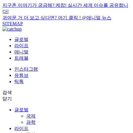
지구촌 이야기가 궁금해? 케찹! 실시간 세계 이슈를 공유합니
다!
귀여운 거 더 보고 싶다면? 여기 클릭 !
@애니멀 뉴스
SITEMAP
글로벌
라이프
애니멀
트래블
인스타그램
유튜브
틱톡
검색
닫기
글로벌
국제
과학
라이프