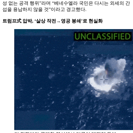
성 없는 공격 행위”라며 “베네수엘라 국민은 다시는 외세의 간
섭을 용납하지 않을 것”이라고 경고했다.
트럼프式 압박, ‘살상 작전→영공 봉쇄’로 현실화