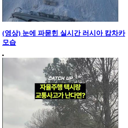
(영상) 눈에 파묻힌 실시간 러시아 캄차카
모습