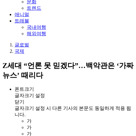
문화
트렌드
애니멀
트래블
국내여행
해외여행
글로벌
국제
Z세대 “언론 못 믿겠다”…백악관은 ‘가짜
뉴스’ 때리다
폰트크기
글자크기 설정
닫기
글자크기 설정 시 다른 기사의 본문도 동일하게 적용 됩
니다.
가
가
가