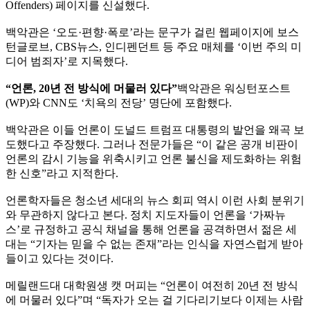
Offenders) 페이지를 신설했다.
백악관은 ‘오도·편향·폭로’라는 문구가 걸린 웹페이지에 보스
턴글로브, CBS뉴스, 인디펜던트 등 주요 매체를 ‘이번 주의 미
디어 범죄자’로 지목했다.
“언론, 20년 전 방식에 머물러 있다”
백악관은 워싱턴포스트
(WP)와 CNN도 ‘치욕의 전당’ 명단에 포함했다.
백악관은 이들 언론이 도널드 트럼프 대통령의 발언을 왜곡 보
도했다고 주장했다. 그러나 전문가들은 “이 같은 공개 비판이
언론의 감시 기능을 위축시키고 언론 불신을 제도화하는 위험
한 신호”라고 지적한다.
언론학자들은 청소년 세대의 뉴스 회피 역시 이런 사회 분위기
와 무관하지 않다고 본다. 정치 지도자들이 언론을 ‘가짜뉴
스’로 규정하고 공식 채널을 통해 언론을 공격하면서 젊은 세
대는 “기자는 믿을 수 없는 존재”라는 인식을 자연스럽게 받아
들이고 있다는 것이다.
메릴랜드대 대학원생 캣 머피는 “언론이 여전히 20년 전 방식
에 머물러 있다”며 “독자가 오는 걸 기다리기보다 이제는 사람