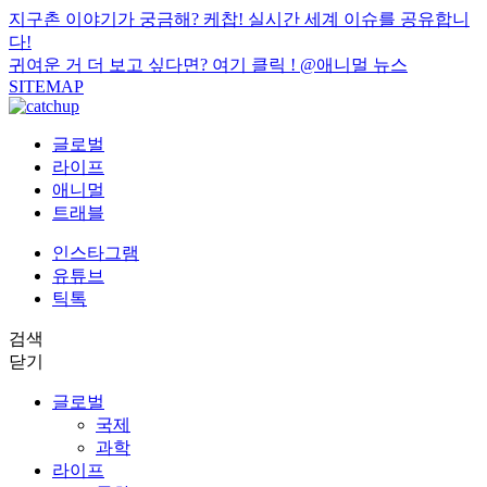
지구촌 이야기가 궁금해? 케찹! 실시간 세계 이슈를 공유합니
다!
귀여운 거 더 보고 싶다면? 여기 클릭 !
@애니멀 뉴스
SITEMAP
글로벌
라이프
애니멀
트래블
인스타그램
유튜브
틱톡
검색
닫기
글로벌
국제
과학
라이프