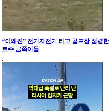
“이왜진” 전기자전거 타고 골프장 점령한
호주 금쪽이들