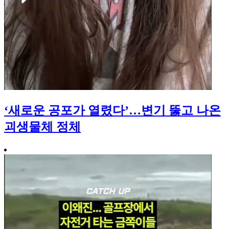
‘새로운 공포가 열렸다’…변기 뚫고 나온
괴생물체 정체