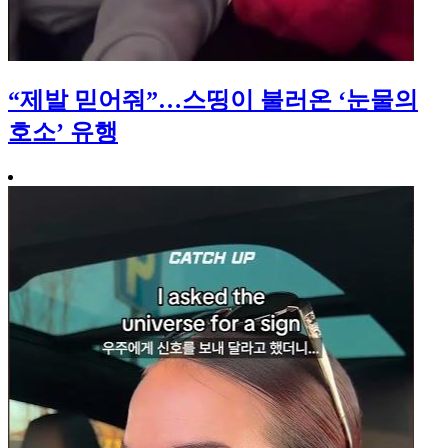
“제발 믿어줘”…스띵이 불러온 ‘눈물의
호소’ 유행