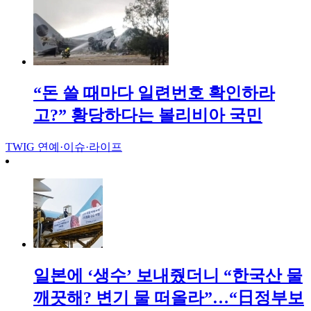
“돈 쓸 때마다 일련번호 확인하라
고?” 황당하다는 볼리비아 국민
TWIG
연예·이슈·라이프
일본에 ‘생수’ 보내줬더니 “한국산 물
깨끗해? 변기 물 떠올라”…“日정부보