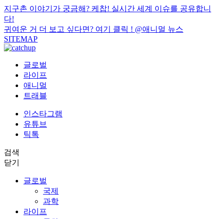
지구촌 이야기가 궁금해? 케찹! 실시간 세계 이슈를 공유합니
다!
귀여운 거 더 보고 싶다면? 여기 클릭 !
@애니멀 뉴스
SITEMAP
글로벌
라이프
애니멀
트래블
인스타그램
유튜브
틱톡
검색
닫기
글로벌
국제
과학
라이프