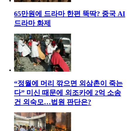
65만원에 드라마 한편 뚝딱? 중국 AI
드라마 화제
“정월에 머리 깎으면 외삼촌이 죽는
다” 미신 때문에 외조카에 2억 소송
건 외숙모…법원 판단은?