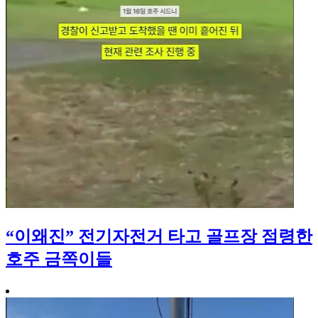
“이왜진” 전기자전거 타고 골프장 점령한
호주 금쪽이들