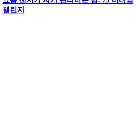
요즘 젠지가 자기 관리하는 법: 75 미디엄
챌린지