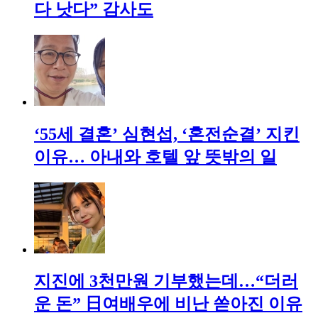
다 낫다” 감사도
‘55세 결혼’ 심현섭, ‘혼전순결’ 지킨
이유… 아내와 호텔 앞 뜻밖의 일
지진에 3천만원 기부했는데…“더러
운 돈” 日여배우에 비난 쏟아진 이유