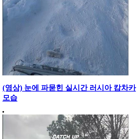
(영상) 눈에 파묻힌 실시간 러시아 캄차카
모습