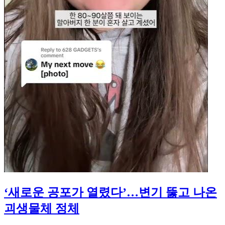
‘새로운 공포가 열렸다’…변기 뚫고 나온
괴생물체 정체