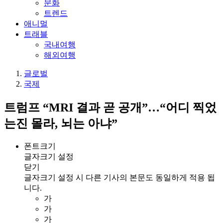
문화
트렌드
애니멀
트래블
국내여행
해외여행
글로벌
국제
트럼프 “MRI 결과 곧 공개”…“어디 찍었
는진 몰라, 뇌는 아냐”
폰트크기
글자크기 설정
닫기
글자크기 설정 시 다른 기사의 본문도 동일하게 적용 됩
니다.
가
가
가