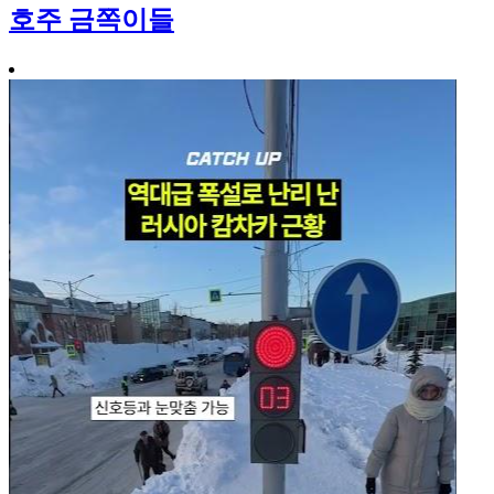
호주 금쪽이들