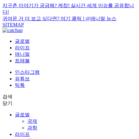
지구촌 이야기가 궁금해? 케찹! 실시간 세계 이슈를 공유합니
다!
귀여운 거 더 보고 싶다면? 여기 클릭 !
@애니멀 뉴스
SITEMAP
글로벌
라이프
애니멀
트래블
인스타그램
유튜브
틱톡
검색
닫기
글로벌
국제
과학
라이프