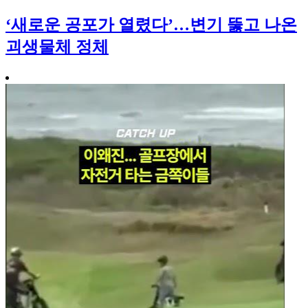
‘새로운 공포가 열렸다’…변기 뚫고 나온
괴생물체 정체