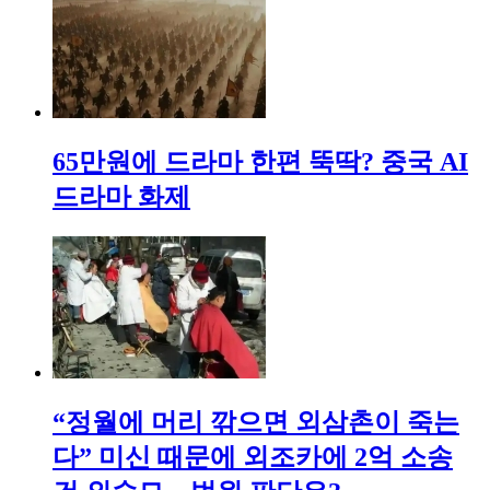
65만원에 드라마 한편 뚝딱? 중국 AI
드라마 화제
“정월에 머리 깎으면 외삼촌이 죽는
다” 미신 때문에 외조카에 2억 소송