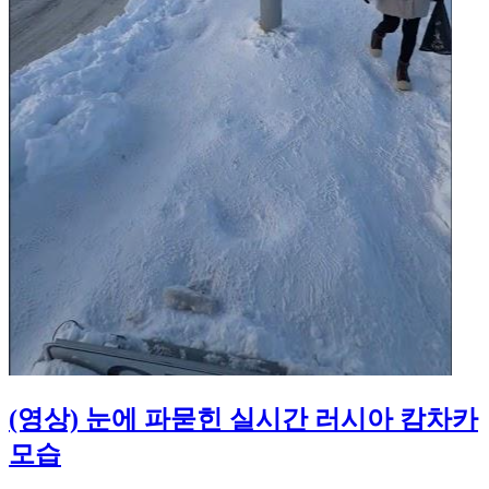
(영상) 눈에 파묻힌 실시간 러시아 캄차카
모습