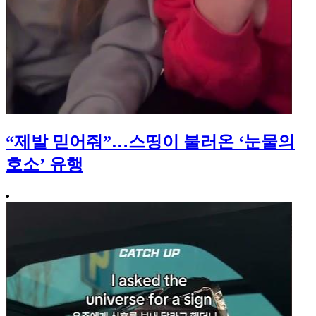
“제발 믿어줘”…스띵이 불러온 ‘눈물의
호소’ 유행