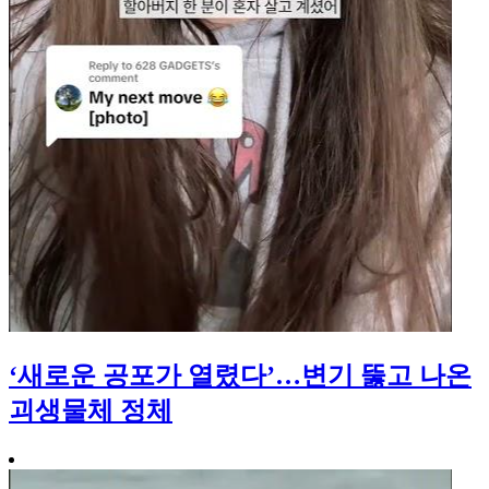
‘새로운 공포가 열렸다’…변기 뚫고 나온
괴생물체 정체