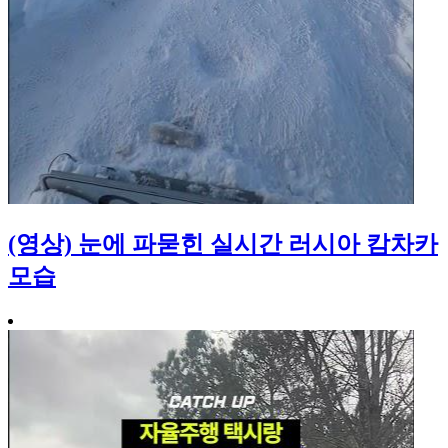
(영상) 눈에 파묻힌 실시간 러시아 캄차카
모습