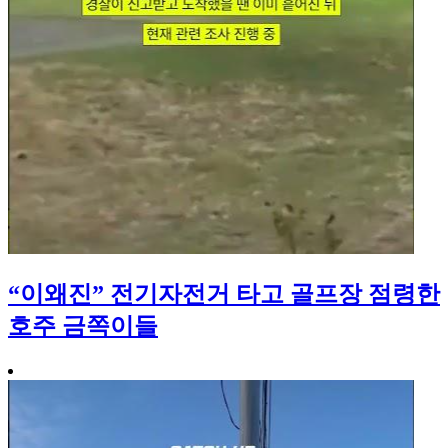
“이왜진” 전기자전거 타고 골프장 점령한
호주 금쪽이들