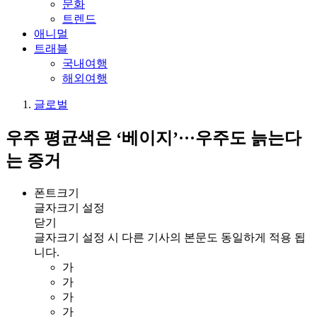
문화
트렌드
애니멀
트래블
국내여행
해외여행
글로벌
우주 평균색은 ‘베이지’···우주도 늙는다
는 증거
폰트크기
글자크기 설정
닫기
글자크기 설정 시 다른 기사의 본문도 동일하게 적용 됩
니다.
가
가
가
가