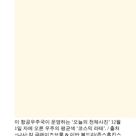
미 항공우주국이 운영하는 ‘오늘의 천체사진’ 12월
1일 자에 오른 우주의 평균색 ‘코스믹 라테’. / 출처
=나사·칼 글레이즈브룩 & 이반 볼드리(존스홉킨스