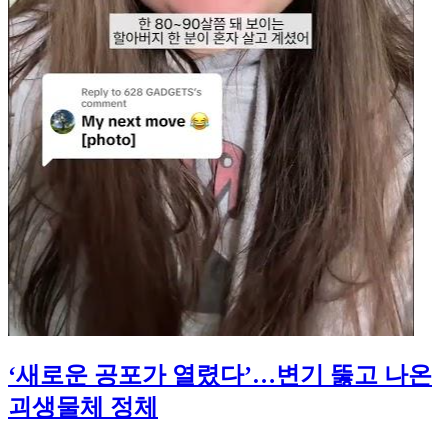
‘새로운 공포가 열렸다’…변기 뚫고 나온
괴생물체 정체