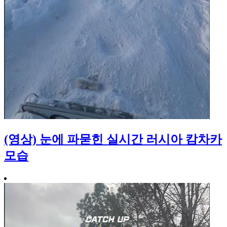
(영상) 눈에 파묻힌 실시간 러시아 캄차카
모습