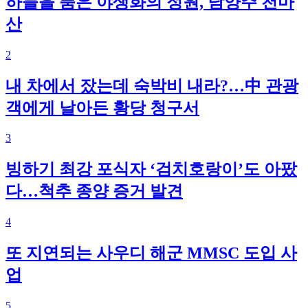
하늘을 품은 야생화의 정원, 남양주 천마
산
2
내 차에서 잤는데 숙박비 내라?…中 관광
객에게 날아든 황당 청구서
3
빙하기 최강 포식자 ‘검치호랑이’도 아팠
다…척추 종양 증거 발견
4
또 지연되는 사우디 해군 MMSC 도입 사
업
5