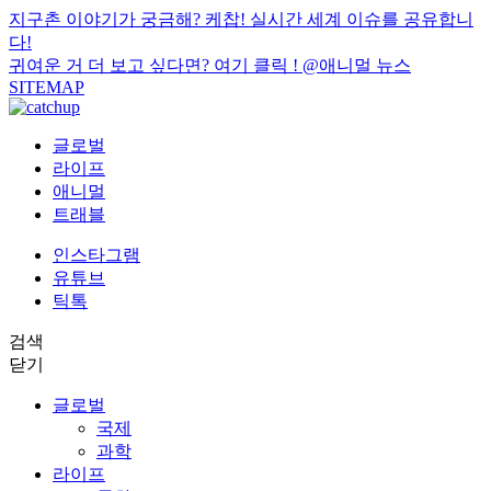
지구촌 이야기가 궁금해? 케찹! 실시간 세계 이슈를 공유합니
다!
귀여운 거 더 보고 싶다면? 여기 클릭 !
@애니멀 뉴스
SITEMAP
글로벌
라이프
애니멀
트래블
인스타그램
유튜브
틱톡
검색
닫기
글로벌
국제
과학
라이프