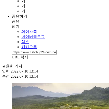
가
가
가
공유하기
공유
닫기
페이스북
네이버블로그
엑스
카카오톡
URL 복사
권윤희 기자
입력
2022 07 10 13:14
수정
2022 07 10 13:14