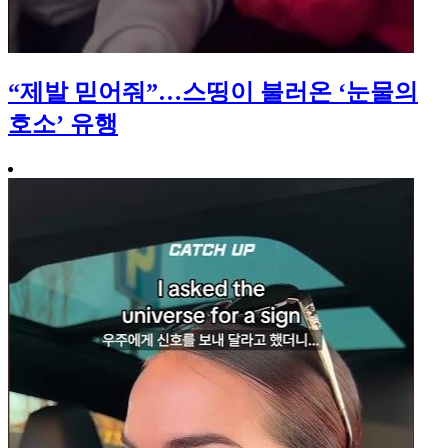
“제발 믿어줘”…스띵이 불러온 ‘눈물의
호소’ 유행