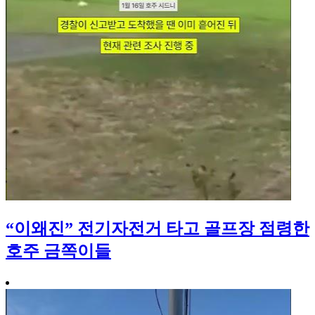
“이왜진” 전기자전거 타고 골프장 점령한
호주 금쪽이들