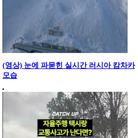
(영상) 눈에 파묻힌 실시간 러시아 캄차카
모습