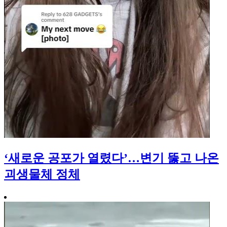
‘새로운 공포가 열렸다’…변기 뚫고 나온
괴생물체 정체