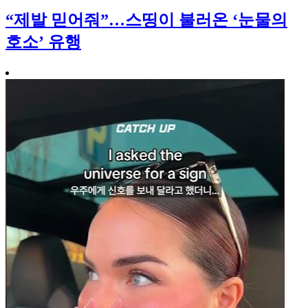
“제발 믿어줘”…스띵이 불러온 ‘눈물의
호소’ 유행