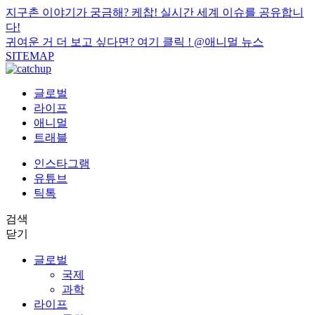
지구촌 이야기가 궁금해? 케찹! 실시간 세계 이슈를 공유합니
다!
귀여운 거 더 보고 싶다면? 여기 클릭 !
@애니멀 뉴스
SITEMAP
글로벌
라이프
애니멀
트래블
인스타그램
유튜브
틱톡
검색
닫기
글로벌
국제
과학
라이프