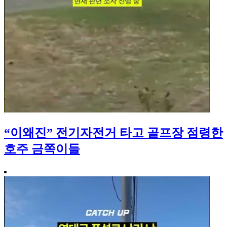
“이왜진” 전기자전거 타고 골프장 점령한
호주 금쪽이들