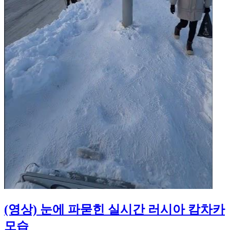
(영상) 눈에 파묻힌 실시간 러시아 캄차카
모습