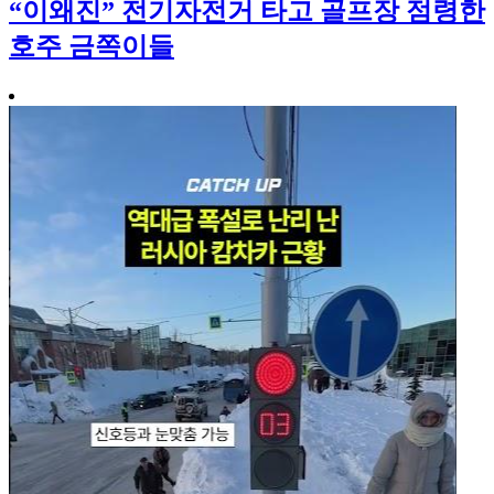
“이왜진” 전기자전거 타고 골프장 점령한
호주 금쪽이들