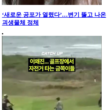
‘새로운 공포가 열렸다’…변기 뚫고 나온
괴생물체 정체