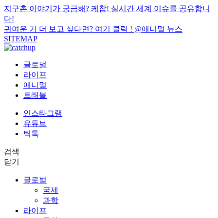
지구촌 이야기가 궁금해? 케찹! 실시간 세계 이슈를 공유합니
다!
귀여운 거 더 보고 싶다면? 여기 클릭 !
@애니멀 뉴스
SITEMAP
글로벌
라이프
애니멀
트래블
인스타그램
유튜브
틱톡
검색
닫기
글로벌
국제
과학
라이프