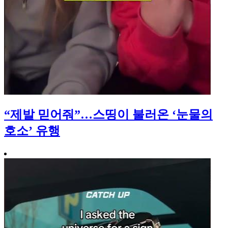
“제발 믿어줘”…스띵이 불러온 ‘눈물의
호소’ 유행