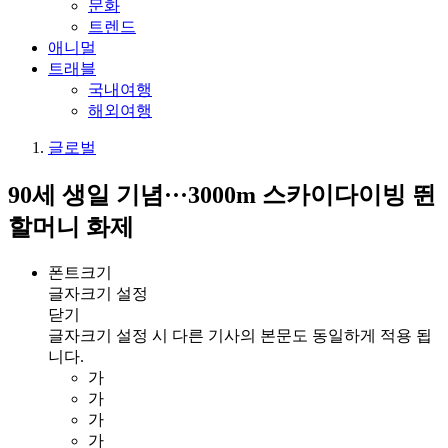
문화
트렌드
애니멀
트래블
국내여행
해외여행
글로벌
90세 생일 기념···3000m 스카이다이빙 뛴
할머니 화제
폰트크기
글자크기 설정
닫기
글자크기 설정 시 다른 기사의 본문도 동일하게 적용 됩
니다.
가
가
가
가