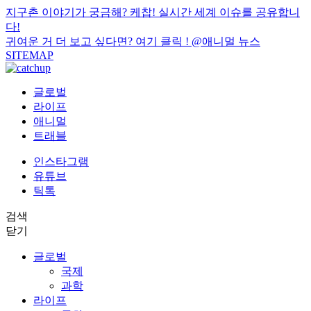
지구촌 이야기가 궁금해? 케찹! 실시간 세계 이슈를 공유합니
다!
귀여운 거 더 보고 싶다면? 여기 클릭 !
@애니멀 뉴스
SITEMAP
글로벌
라이프
애니멀
트래블
인스타그램
유튜브
틱톡
검색
닫기
글로벌
국제
과학
라이프