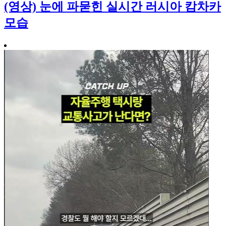
(영상) 눈에 파묻힌 실시간 러시아 캄차카
모습