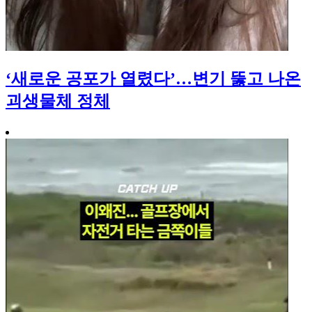
‘새로운 공포가 열렸다’…변기 뚫고 나온
괴생물체 정체