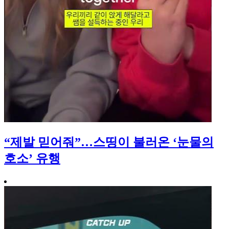
“제발 믿어줘”…스띵이 불러온 ‘눈물의
호소’ 유행