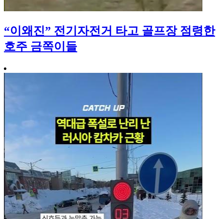
“이왜진” 전기자전거 타고 골프장 점령한
호주 금쪽이들