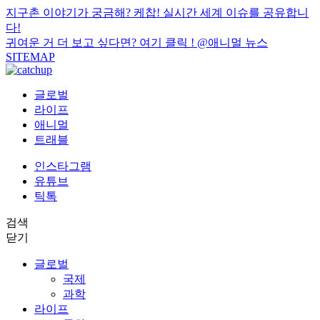
지구촌 이야기가 궁금해? 케찹! 실시간 세계 이슈를 공유합니
다!
귀여운 거 더 보고 싶다면? 여기 클릭 !
@애니멀 뉴스
SITEMAP
글로벌
라이프
애니멀
트래블
인스타그램
유튜브
틱톡
검색
닫기
글로벌
국제
과학
라이프