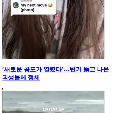
‘새로운 공포가 열렸다’…변기 뚫고 나온
괴생물체 정체