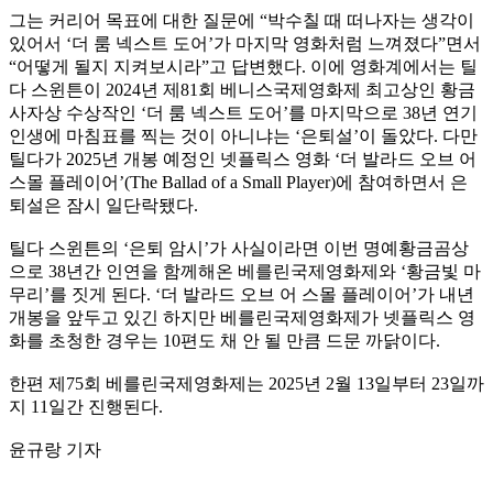
그는 커리어 목표에 대한 질문에 “박수칠 때 떠나자는 생각이
있어서 ‘더 룸 넥스트 도어’가 마지막 영화처럼 느껴졌다”면서
“어떻게 될지 지켜보시라”고 답변했다. 이에 영화계에서는 틸
다 스윈튼이 2024년 제81회 베니스국제영화제 최고상인 황금
사자상 수상작인 ‘더 룸 넥스트 도어’를 마지막으로 38년 연기
인생에 마침표를 찍는 것이 아니냐는 ‘은퇴설’이 돌았다. 다만
틸다가 2025년 개봉 예정인 넷플릭스 영화 ‘더 발라드 오브 어
스몰 플레이어’(The Ballad of a Small Player)에 참여하면서 은
퇴설은 잠시 일단락됐다.
틸다 스윈튼의 ‘은퇴 암시’가 사실이라면 이번 명예황금곰상
으로 38년간 인연을 함께해온 베를린국제영화제와 ‘황금빛 마
무리’를 짓게 된다. ‘더 발라드 오브 어 스몰 플레이어’가 내년
개봉을 앞두고 있긴 하지만 베를린국제영화제가 넷플릭스 영
화를 초청한 경우는 10편도 채 안 될 만큼 드문 까닭이다.
한편 제75회 베를린국제영화제는 2025년 2월 13일부터 23일까
지 11일간 진행된다.
윤규랑 기자