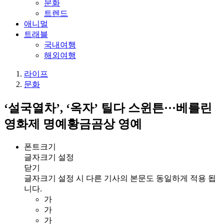
문화
트렌드
애니멀
트래블
국내여행
해외여행
라이프
문화
‘설국열차’, ‘옥자’ 틸다 스윈튼···베를린
영화제 명예황금곰상 영예
폰트크기
글자크기 설정
닫기
글자크기 설정 시 다른 기사의 본문도 동일하게 적용 됩
니다.
가
가
가