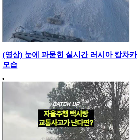
(영상) 눈에 파묻힌 실시간 러시아 캄차카
모습