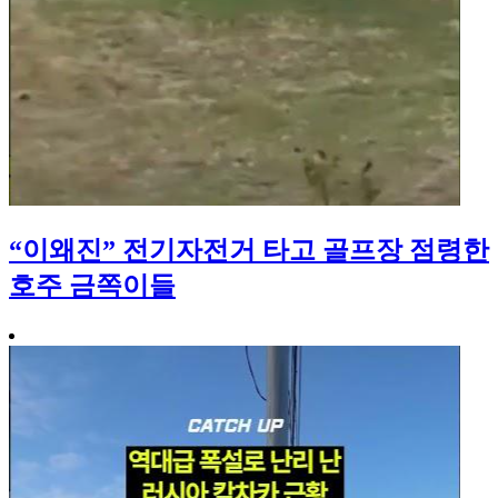
“이왜진” 전기자전거 타고 골프장 점령한
호주 금쪽이들