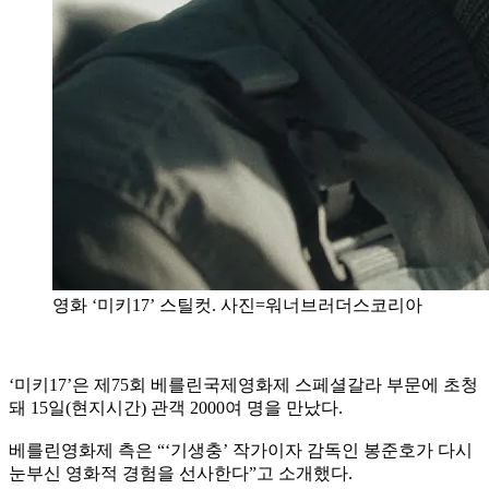
영화 ‘미키17’ 스틸컷. 사진=워너브러더스코리아
‘미키17’은 제75회 베를린국제영화제 스페셜갈라 부문에 초청
돼 15일(현지시간) 관객 2000여 명을 만났다.
베를린영화제 측은 “‘기생충’ 작가이자 감독인 봉준호가 다시
눈부신 영화적 경험을 선사한다”고 소개했다.