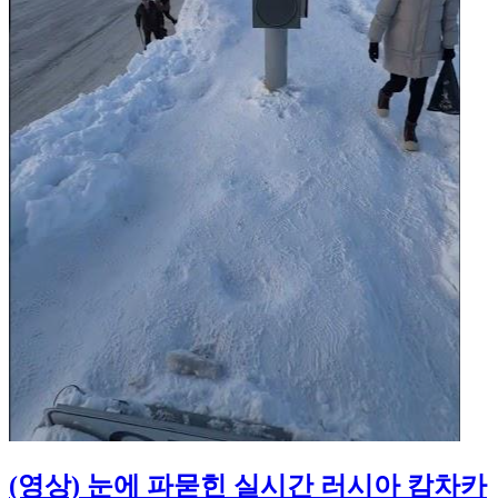
(영상) 눈에 파묻힌 실시간 러시아 캄차카