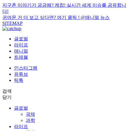
지구촌 이야기가 궁금해? 케찹! 실시간 세계 이슈를 공유합니
다!
귀여운 거 더 보고 싶다면? 여기 클릭 !
@애니멀 뉴스
SITEMAP
글로벌
라이프
애니멀
트래블
인스타그램
유튜브
틱톡
검색
닫기
글로벌
국제
과학
라이프