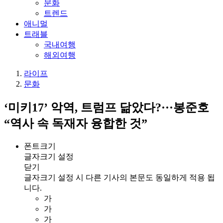
문화
트렌드
애니멀
트래블
국내여행
해외여행
라이프
문화
‘미키17’ 악역, 트럼프 닮았다?···봉준호
“역사 속 독재자 융합한 것”
폰트크기
글자크기 설정
닫기
글자크기 설정 시 다른 기사의 본문도 동일하게 적용 됩
니다.
가
가
가