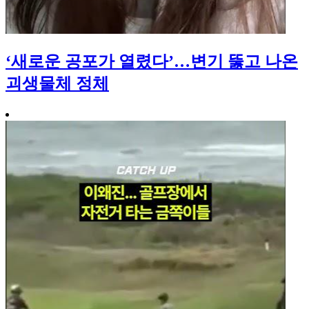
‘새로운 공포가 열렸다’…변기 뚫고 나온
괴생물체 정체