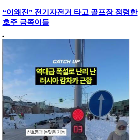
“이왜진” 전기자전거 타고 골프장 점령한
호주 금쪽이들