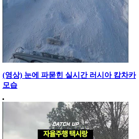
(영상) 눈에 파묻힌 실시간 러시아 캄차카
모습