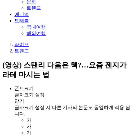
문화
트렌드
애니멀
트래블
국내여행
해외여행
라이프
트렌드
(영상) 스탠리 다음은 웩?…요즘 젠지가
라테 마시는 법
폰트크기
글자크기 설정
닫기
글자크기 설정 시 다른 기사의 본문도 동일하게 적용 됩
니다.
가
가
가