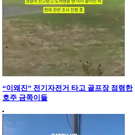
“이왜진” 전기자전거 타고 골프장 점령한
호주 금쪽이들