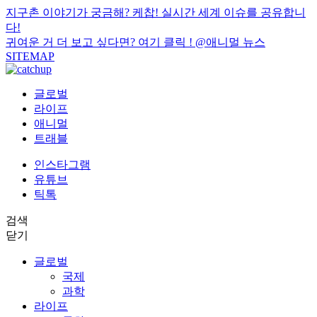
지구촌 이야기가 궁금해? 케찹! 실시간 세계 이슈를 공유합니
다!
귀여운 거 더 보고 싶다면? 여기 클릭 !
@애니멀 뉴스
SITEMAP
글로벌
라이프
애니멀
트래블
인스타그램
유튜브
틱톡
검색
닫기
글로벌
국제
과학
라이프