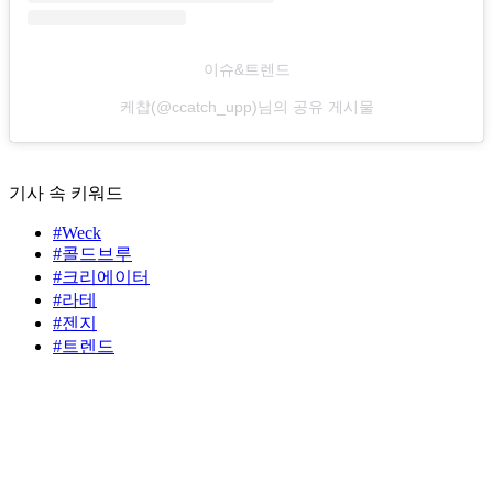
이슈&트렌드
케찹(@ccatch_upp)님의 공유 게시물
기사 속 키워드
#Weck
#콜드브루
#크리에이터
#라테
#젠지
#트렌드