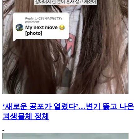
‘새로운 공포가 열렸다’…변기 뚫고 나온
괴생물체 정체