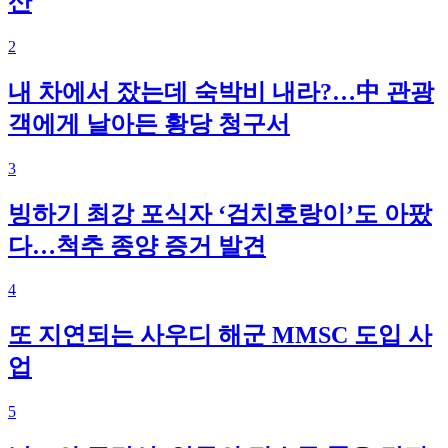
산
2
내 차에서 잤는데 숙박비 내라?…中 관광
객에게 날아든 황당 청구서
3
빙하기 최강 포식자 ‘검치호랑이’도 아팠
다…척추 종양 증거 발견
4
또 지연되는 사우디 해군 MMSC 도입 사
업
5