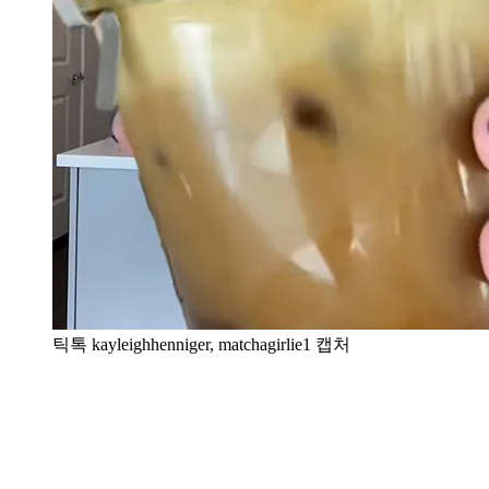
틱톡 kayleighhenniger, matchagirlie1 캡처