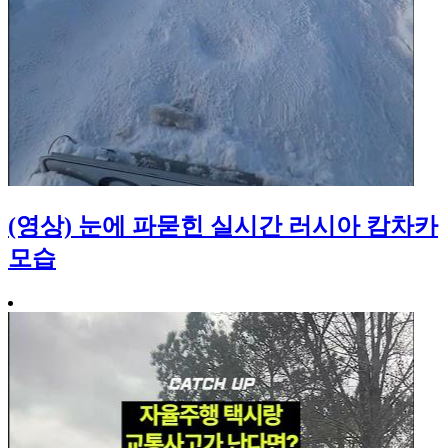
(영상) 눈에 파묻힌 실시간 러시아 캄차카
모습