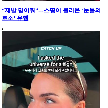
“제발 믿어줘”…스띵이 불러온 ‘눈물의
호소’ 유행