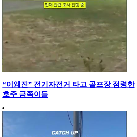
“이왜진” 전기자전거 타고 골프장 점령한
호주 금쪽이들