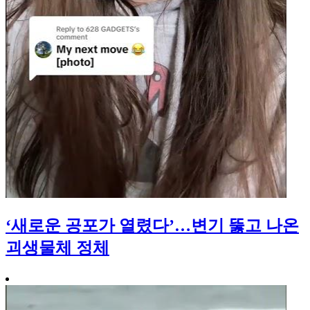
‘새로운 공포가 열렸다’…변기 뚫고 나온
괴생물체 정체