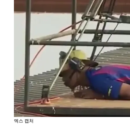
엑스 캡처