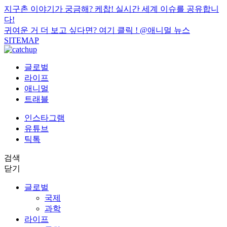
지구촌 이야기가 궁금해? 케찹! 실시간 세계 이슈를 공유합니
다!
귀여운 거 더 보고 싶다면? 여기 클릭 !
@애니멀 뉴스
SITEMAP
글로벌
라이프
애니멀
트래블
인스타그램
유튜브
틱톡
검색
닫기
글로벌
국제
과학
라이프