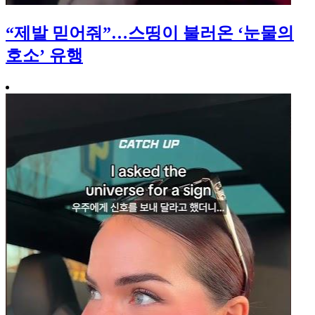
“제발 믿어줘”…스띵이 불러온 ‘눈물의
호소’ 유행