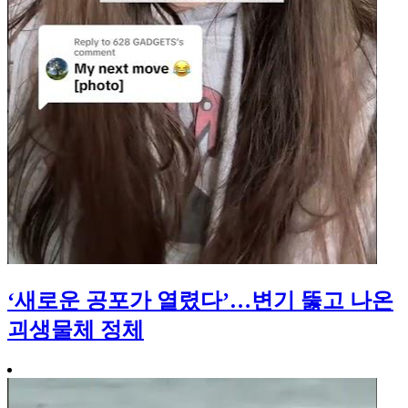
‘새로운 공포가 열렸다’…변기 뚫고 나온
괴생물체 정체