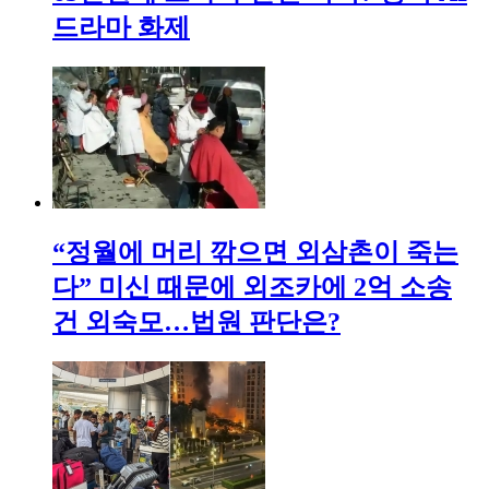
드라마 화제
“정월에 머리 깎으면 외삼촌이 죽는
다” 미신 때문에 외조카에 2억 소송
건 외숙모…법원 판단은?