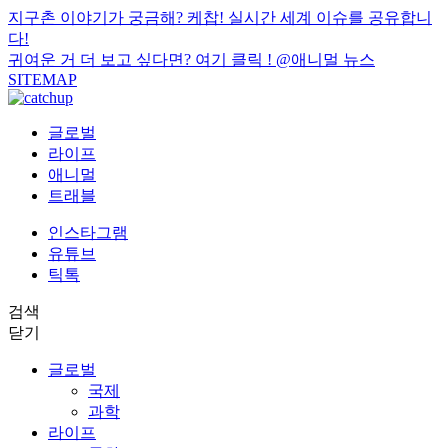
지구촌 이야기가 궁금해? 케찹! 실시간 세계 이슈를 공유합니
다!
귀여운 거 더 보고 싶다면? 여기 클릭 !
@애니멀 뉴스
SITEMAP
글로벌
라이프
애니멀
트래블
인스타그램
유튜브
틱톡
검색
닫기
글로벌
국제
과학
라이프