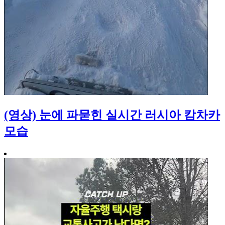
(영상) 눈에 파묻힌 실시간 러시아 캄차카
모습