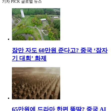
기자 PICK 글로벌 뉴스
잠만 자도 60만원 준다고? 중국 ‘잠자
기 대회’ 화제
65만원에 드라마 한편 뚝딱? 중국 AI