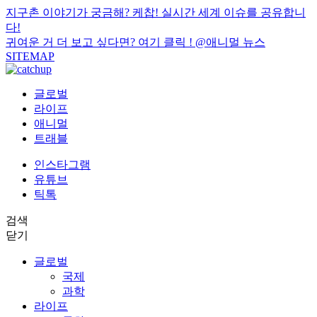
지구촌 이야기가 궁금해? 케찹! 실시간 세계 이슈를 공유합니
다!
귀여운 거 더 보고 싶다면? 여기 클릭 !
@애니멀 뉴스
SITEMAP
글로벌
라이프
애니멀
트래블
인스타그램
유튜브
틱톡
검색
닫기
글로벌
국제
과학
라이프