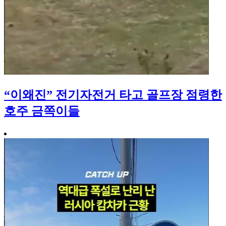
“이왜진” 전기자전거 타고 골프장 점령한
호주 금쪽이들