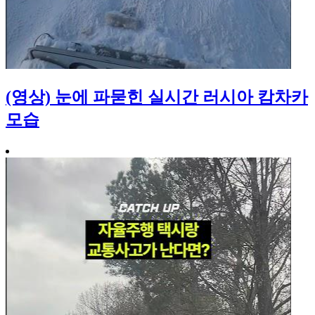
(영상) 눈에 파묻힌 실시간 러시아 캄차카
모습