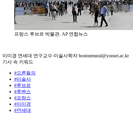
프랑스 루브르 박물관. AP 연합뉴스
이미경 연세대 연구교수·미술사학자 bostonmural@yonsei.ac.kr
기사 속 키워드
#으른들의
#미술사
#루브르
#루벤스
#프랑스
#이미경
#연세대