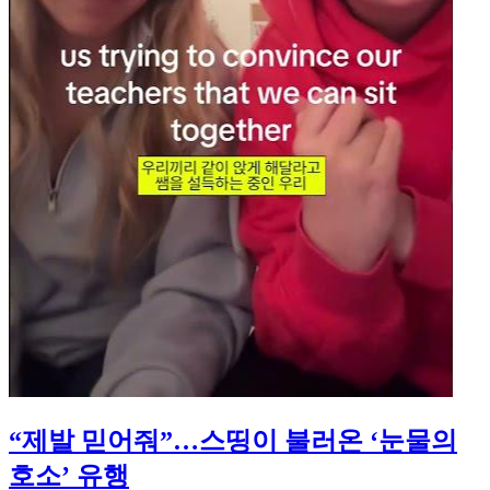
“제발 믿어줘”…스띵이 불러온 ‘눈물의
호소’ 유행