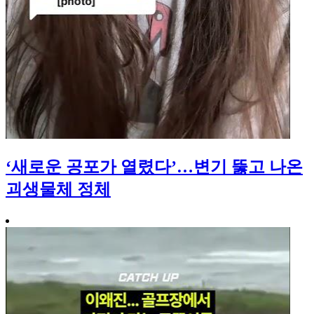
‘새로운 공포가 열렸다’…변기 뚫고 나온
괴생물체 정체