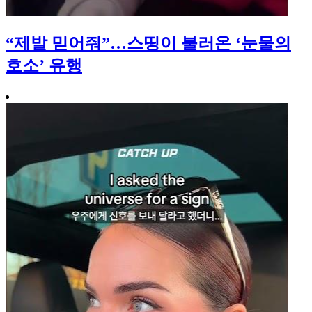
“제발 믿어줘”…스띵이 불러온 ‘눈물의
호소’ 유행