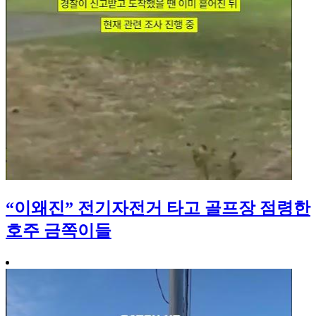
“이왜진” 전기자전거 타고 골프장 점령한
호주 금쪽이들