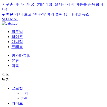
지구촌 이야기가 궁금해? 케찹! 실시간 세계 이슈를 공유합니
다!
귀여운 거 더 보고 싶다면? 여기 클릭 !
@애니멀 뉴스
SITEMAP
글로벌
라이프
애니멀
트래블
인스타그램
유튜브
틱톡
검색
닫기
글로벌
국제
과학
라이프