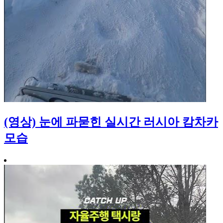
(영상) 눈에 파묻힌 실시간 러시아 캄차카
모습