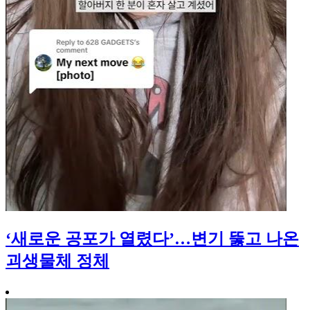
‘새로운 공포가 열렸다’…변기 뚫고 나온
괴생물체 정체