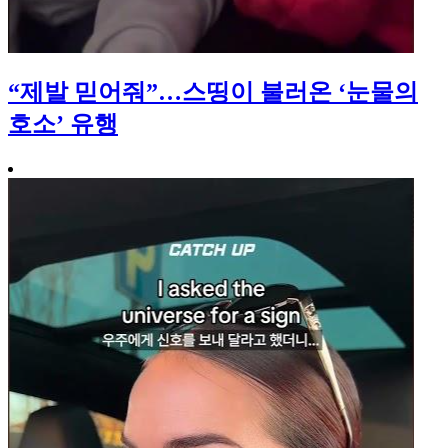
“제발 믿어줘”…스띵이 불러온 ‘눈물의
호소’ 유행