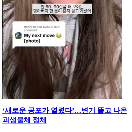
‘새로운 공포가 열렸다’…변기 뚫고 나온
괴생물체 정체