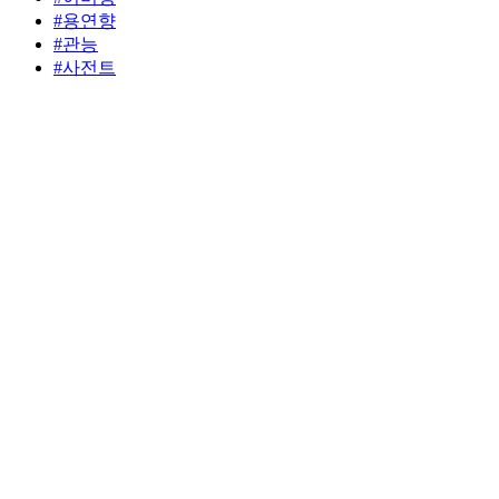
#용연향
#관능
#사전트