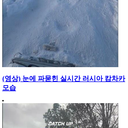
(영상) 눈에 파묻힌 실시간 러시아 캄차카
모습