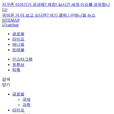
지구촌 이야기가 궁금해? 케찹! 실시간 세계 이슈를 공유합니
다!
귀여운 거 더 보고 싶다면? 여기 클릭 !
@애니멀 뉴스
SITEMAP
글로벌
라이프
애니멀
트래블
인스타그램
유튜브
틱톡
검색
닫기
글로벌
국제
과학
라이프