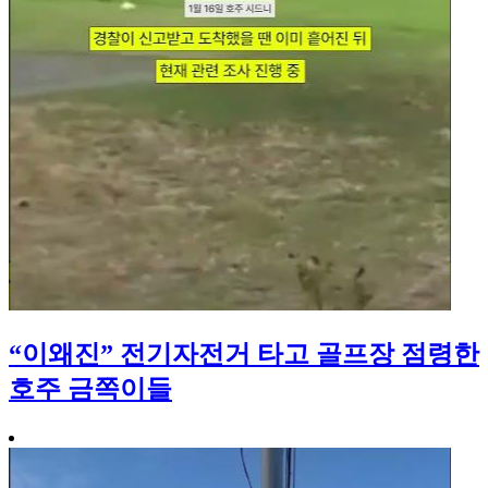
“이왜진” 전기자전거 타고 골프장 점령한
호주 금쪽이들