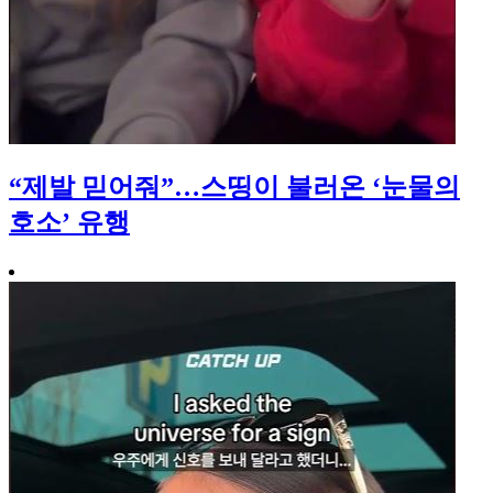
“제발 믿어줘”…스띵이 불러온 ‘눈물의
호소’ 유행