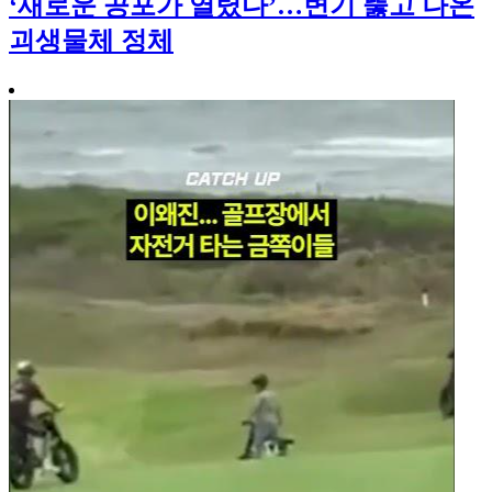
‘새로운 공포가 열렸다’…변기 뚫고 나온
괴생물체 정체