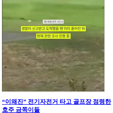
“이왜진” 전기자전거 타고 골프장 점령한
호주 금쪽이들