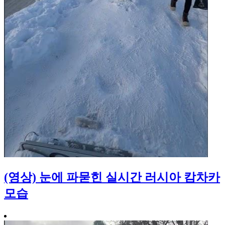
(영상) 눈에 파묻힌 실시간 러시아 캄차카
모습