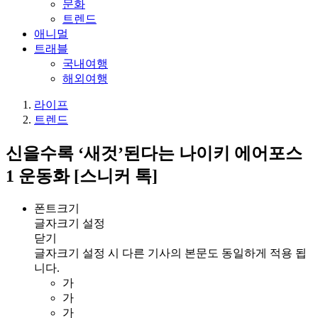
문화
트렌드
애니멀
트래블
국내여행
해외여행
라이프
트렌드
신을수록 ‘새것’된다는 나이키 에어포스
1 운동화 [스니커 톡]
폰트크기
글자크기 설정
닫기
글자크기 설정 시 다른 기사의 본문도 동일하게 적용 됩
니다.
가
가
가