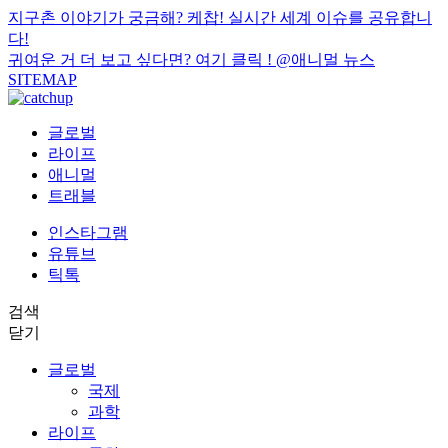
지구촌 이야기가 궁금해? 케찹! 실시간 세계 이슈를 공유합니
다!
귀여운 거 더 보고 싶다면? 여기 클릭 !
@애니멀 뉴스
SITEMAP
글로벌
라이프
애니멀
트래블
인스타그램
유튜브
틱톡
검색
닫기
글로벌
국제
과학
라이프