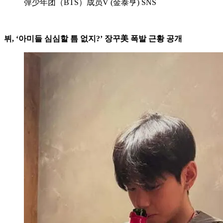
弹少年团（BTS）成员V (金泰亨) SNS
뷔, ‘아미들 심심할 틈 없지?’ 장꾸美 폭발 근황 공개