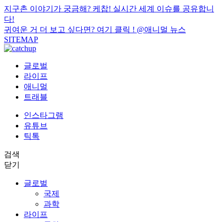
지구촌 이야기가 궁금해? 케찹! 실시간 세계 이슈를 공유합니
다!
귀여운 거 더 보고 싶다면? 여기 클릭 !
@애니멀 뉴스
SITEMAP
글로벌
라이프
애니멀
트래블
인스타그램
유튜브
틱톡
검색
닫기
글로벌
국제
과학
라이프