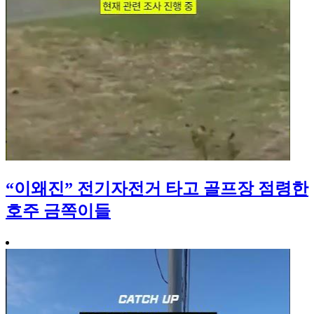
“이왜진” 전기자전거 타고 골프장 점령한
호주 금쪽이들