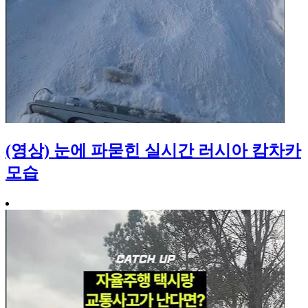
(영상) 눈에 파묻힌 실시간 러시아 캄차카
모습