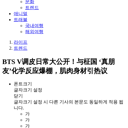
문화
트렌드
애니멀
트래블
국내여행
해외여행
라이프
트렌드
BTS V调皮日常大公开！与柾国 ‘真朋
友’化学反应爆棚，肌肉身材引热议
폰트크기
글자크기 설정
닫기
글자크기 설정 시 다른 기사의 본문도 동일하게 적용 됩
니다.
가
가
가