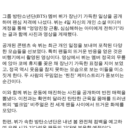
그룹 방탄소년단(BTS) 멤버 뷔가 장난기 가득한 일상을 공개
하며 팬심 저격에 나섰다. 뷔는 4일 자신의 개인 소셜 미디어
계정을 통해 “엉망진창 근황, 심심해하는 아미에게 전하기”라
는 글과 함께 사진과 영상을 게재했다.
공개된 콘텐츠 속 뷔는 최근 개인 일정을 보내며 포착된 다양
한 모습들을 선보였다. 특히 팬들의 뜨거운 반응을 얻은 것은
비행기에서 촬영된 영상이다. 영상에서 뷔는 멤버 정국의 무릎
에 앉아 코에 휴지를 꽂은 채 장난기 가득한 표정을 지어 보였
고, 정국 역시 웃음을 참지 못하는 모습으로 보는 이들을 미소
짓게 한다. 두 사람의 꾸밈없는 ‘찐친’ 케미스트리가 돋보이는
순간이다.
이와 함께 뷔는 운동에 매진하는 사진을 공개하며 반전 매력을
뽐냈다. 이전과는 확연히 달라진 탄탄한 근육질 몸매를 드러낸
뷔의 ‘벌크업’ 비주얼은 전 세계 팬들 사이에서 뜨거운 화제를
모았다.
한편, 뷔가 속한 방탄소년단은 내년 봄 완전체 컴백을 예고하
며 오랜 시간 기다려온 팬들의 기대에 부응할 예정이다.