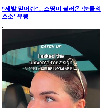
“제발 믿어줘”…스띵이 불러온 ‘눈물의
호소’ 유행