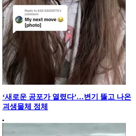
‘새로운 공포가 열렸다’…변기 뚫고 나온
괴생물체 정체