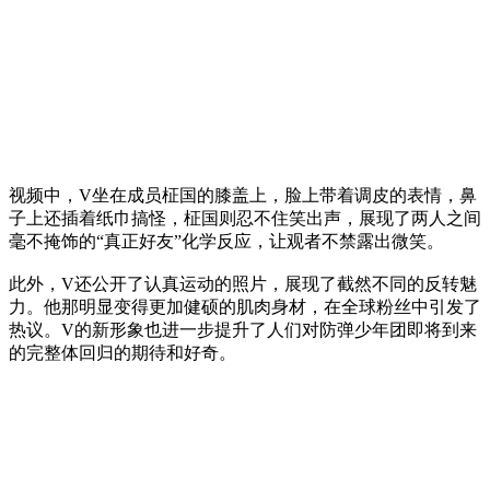
视频中，V坐在成员柾国的膝盖上，脸上带着调皮的表情，鼻
子上还插着纸巾搞怪，柾国则忍不住笑出声，展现了两人之间
毫不掩饰的“真正好友”化学反应，让观者不禁露出微笑。
此外，V还公开了认真运动的照片，展现了截然不同的反转魅
力。他那明显变得更加健硕的肌肉身材，在全球粉丝中引发了
热议。V的新形象也进一步提升了人们对防弹少年团即将到来
的完整体回归的期待和好奇。