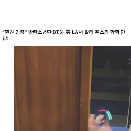
“찐친 인증” 방탄소년단(BTS), 美 LA서 찰리 푸스와 깜짝 만
남!