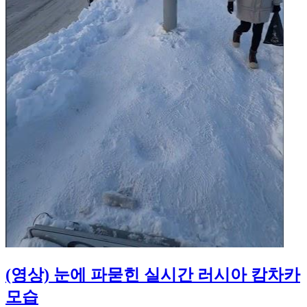
(영상) 눈에 파묻힌 실시간 러시아 캄차카
모습