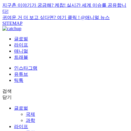
지구촌 이야기가 궁금해? 케찹! 실시간 세계 이슈를 공유합니
다!
귀여운 거 더 보고 싶다면? 여기 클릭 !
@애니멀 뉴스
SITEMAP
글로벌
라이프
애니멀
트래블
인스타그램
유튜브
틱톡
검색
닫기
글로벌
국제
과학
라이프