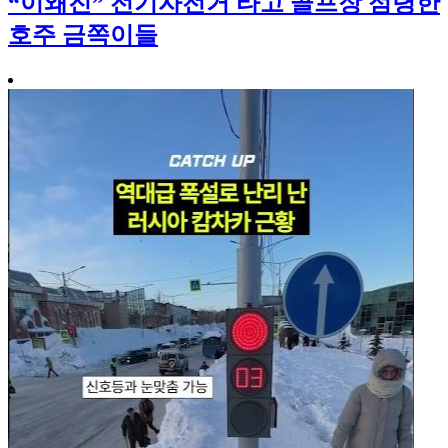
“이왜진” 전기자전거 타고 골프장 점령한
호주 금쪽이들