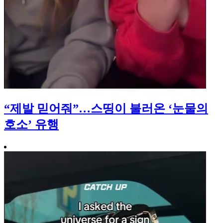
“제발 믿어줘”…스띵이 불러온 ‘눈물의
호소’ 유행