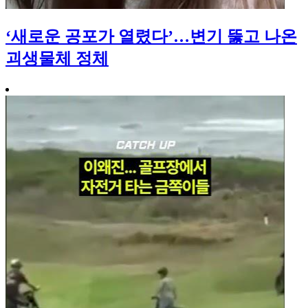
‘새로운 공포가 열렸다’…변기 뚫고 나온
괴생물체 정체