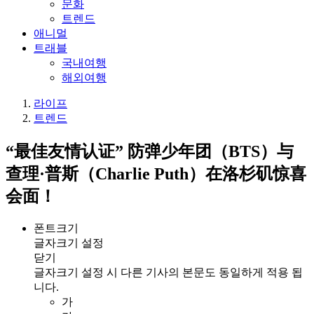
문화
트렌드
애니멀
트래블
국내여행
해외여행
라이프
트렌드
“最佳友情认证” 防弹少年团（BTS）与
查理·普斯（Charlie Puth）在洛杉矶惊喜
会面！
폰트크기
글자크기 설정
닫기
글자크기 설정 시 다른 기사의 본문도 동일하게 적용 됩
니다.
가