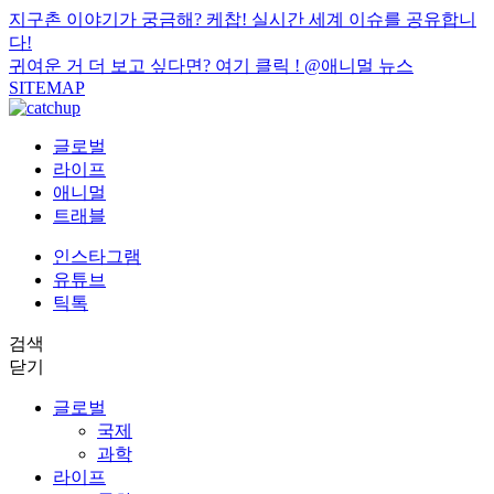
지구촌 이야기가 궁금해? 케찹! 실시간 세계 이슈를 공유합니
다!
귀여운 거 더 보고 싶다면? 여기 클릭 !
@애니멀 뉴스
SITEMAP
글로벌
라이프
애니멀
트래블
인스타그램
유튜브
틱톡
검색
닫기
글로벌
국제
과학
라이프