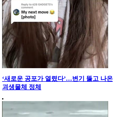
‘새로운 공포가 열렸다’…변기 뚫고 나온
괴생물체 정체