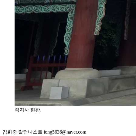
직지사 현판.
김희중 칼럼니스트 iong5636@naver.com