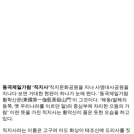
동국제일가람 ‘직지사’
직지문화공원을 지나 사명대사공원을
지나다 보면 거대한 현판이 하나가 눈에 띈다. ‘동국제일가람
황학산문(東國第一伽藍黃嶽山門’이 그것이다. ‘해동(발해의
동쪽, 옛 우리나라를 이르던 말)의 중심부에 자리한 으뜸의 가
람’ 이란 뜻을 가진 직지사는 황악산이 품은 듯한 모습을 하고
있다.
직지사라는 이름은 고구려 아도 화상이 태조산에 도리사를 짓