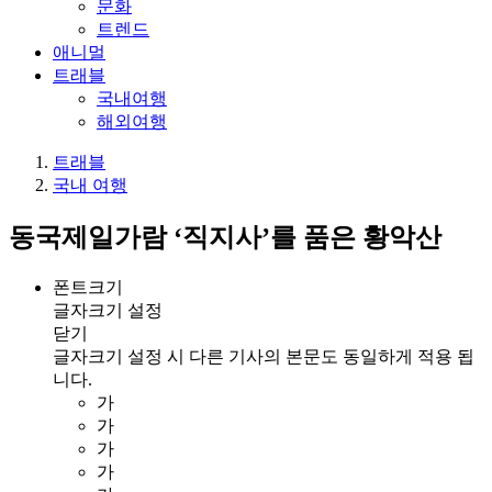
문화
트렌드
애니멀
트래블
국내여행
해외여행
트래블
국내 여행
동국제일가람 ‘직지사’를 품은 황악산
폰트크기
글자크기 설정
닫기
글자크기 설정 시 다른 기사의 본문도 동일하게 적용 됩
니다.
가
가
가
가