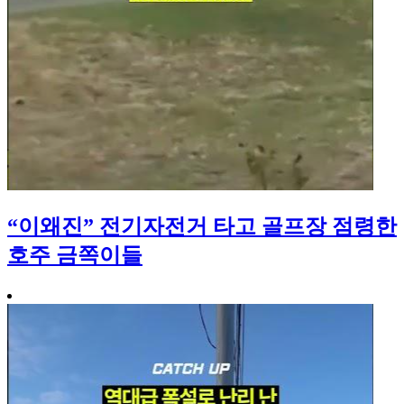
“이왜진” 전기자전거 타고 골프장 점령한
호주 금쪽이들