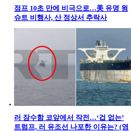
점프 10초 만에 비극으로…美 유명 윙
슈트 비행사, 산 정상서 추락사
러 잠수함 코앞에서 작전…‘겁 없는’
트럼프, 러 유조선 나포한 이유는? (영