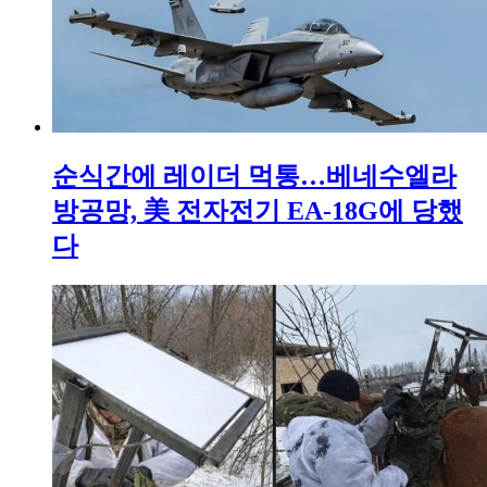
순식간에 레이더 먹통…베네수엘라
방공망, 美 전자전기 EA-18G에 당했
다