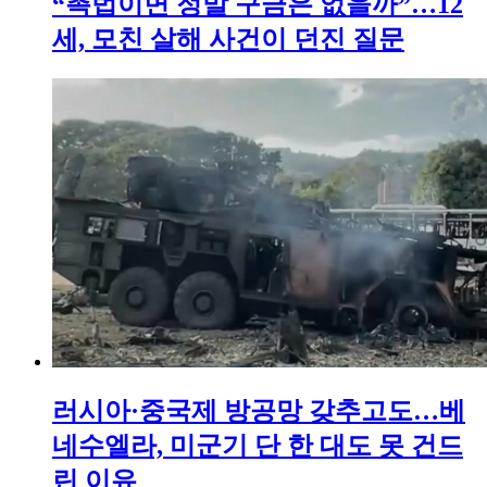
“촉법이면 정말 구금은 없을까”…12
세, 모친 살해 사건이 던진 질문
러시아·중국제 방공망 갖추고도…베
네수엘라, 미군기 단 한 대도 못 건드
린 이유