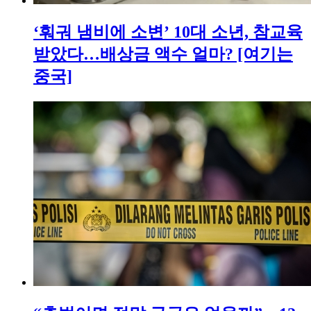
‘훠궈 냄비에 소변’ 10대 소년, 참교육
받았다…배상금 액수 얼마? [여기는
중국]