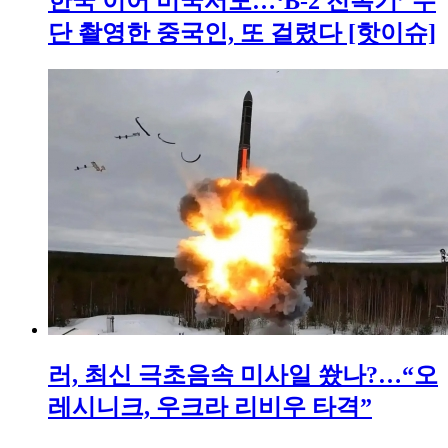
한국 이어 미국서도…‘B-2 전폭기’ 무
단 촬영한 중국인, 또 걸렸다 [핫이슈]
러, 최신 극초음속 미사일 쐈나?…“오
레시니크, 우크라 리비우 타격”