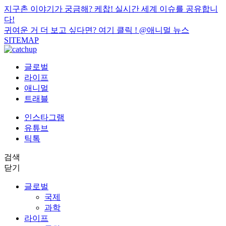
지구촌 이야기가 궁금해? 케찹! 실시간 세계 이슈를 공유합니
다!
귀여운 거 더 보고 싶다면? 여기 클릭 !
@애니멀 뉴스
SITEMAP
글로벌
라이프
애니멀
트래블
인스타그램
유튜브
틱톡
검색
닫기
글로벌
국제
과학
라이프