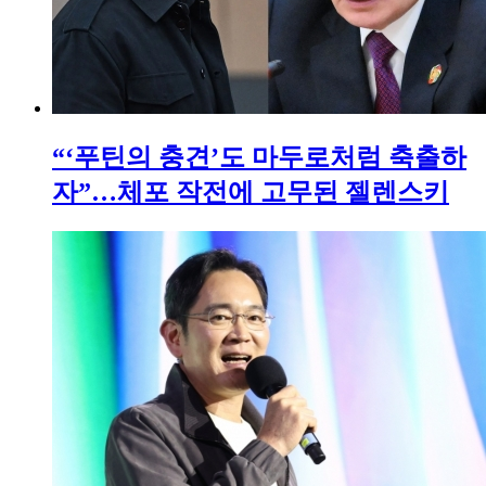
“‘푸틴의 충견’도 마두로처럼 축출하
자”…체포 작전에 고무된 젤렌스키